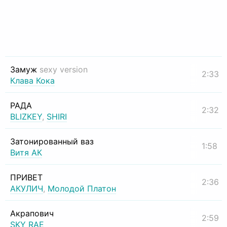
Замуж
sexy version
2:33
Клава Кока
РАДА
2:32
BLIZKEY
,
SHIRI
Затонированный ваз
1:58
Витя АК
ПРИВЕТ
2:36
АКУЛИЧ
,
Молодой Платон
Акрапович
2:59
SKY RAE