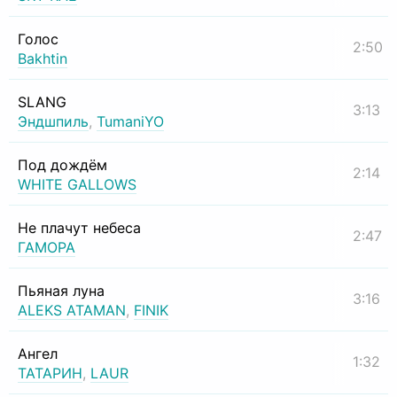
Голос
2:50
Bakhtin
SLANG
3:13
Эндшпиль
,
TumaniYO
Под дождём
2:14
WHITE GALLOWS
Не плачут небеса
2:47
ГАМОРА
Пьяная луна
3:16
ALEKS ATAMAN
,
FINIK
Ангел
1:32
ТАТАРИН
,
LAUR