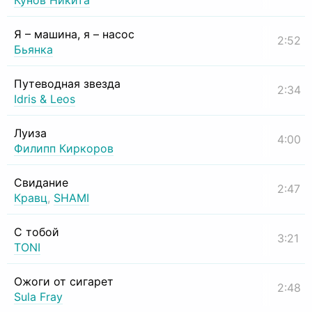
Кунов Никита
Я – машина, я – насос
2:52
Бьянка
Путеводная звезда
2:34
Idris & Leos
Луиза
4:00
Филипп Киркоров
Свидание
2:47
Кравц
,
SHAMI
С тобой
3:21
TONI
Ожоги от сигарет
2:48
Sula Fray