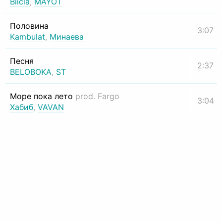
Biicla
,
MAYOT
Половина
3:07
Kambulat
,
Минаева
Песня
2:37
BELOBOKA
,
ST
Море пока лето
prod. Fargo
3:04
Хабиб
,
VAVAN