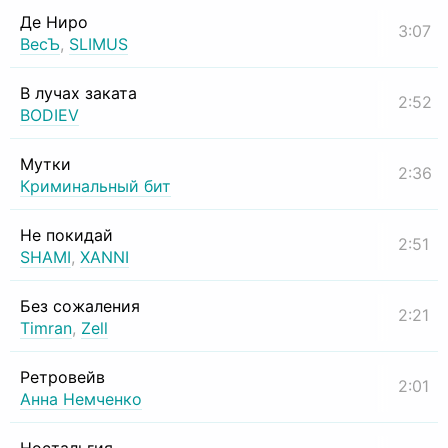
Де Ниро
3:07
ВесЪ
,
SLIMUS
В лучах заката
2:52
BODIEV
Мутки
2:36
Криминальный бит
Не покидай
2:51
SHAMI
,
XANNI
Без сожаления
2:21
Timran
,
Zell
Ретровейв
2:01
Анна Немченко