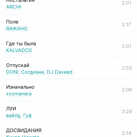
Ностальгия
2:01
ARCHI
Поле
2:17
RAIKAHO
Где ты была
2:01
KALVADOS
Отпускай
2:55
DONI
,
Согдиана
,
DJ Daveed
Изначально
2:06
xxxmanera
ЛУИ
3:28
вайлд
,
Гуф
ДОСВИДАНИЯ
2:14