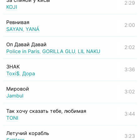
За спиной у кисы
2:29
KOJI
Ревнивая
2:00
SAYAN
,
YANÁ
Оп Давай Давай
2:02
Police in Paris
,
GORILLA GLU
,
LIL NAKU
ЗНАК
3:36
Toxi$
,
Дора
Мировой
3:02
Jambul
Так хочу сказать тебе, любимая
3:44
TONI
Летучий корабль
3:23