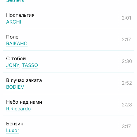
Settlers
Ностальгия
2:01
ARCHI
Поле
2:17
RAIKAHO
С тобой
2:30
JONY
,
TASSO
В лучах заката
2:52
BODIEV
Небо над нами
2:28
R.Riccardo
Бензин
3:17
Luxor