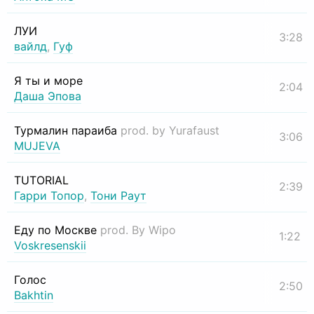
ЛУИ
3:28
вайлд
,
Гуф
Я ты и море
2:04
Даша Эпова
Турмалин параиба
prod. by Yurafaust
3:06
MUJEVA
TUTORIAL
2:39
Гарри Топор
,
Тони Раут
Еду по Москве
prod. By Wipo
1:22
Voskresenskii
Голос
2:50
Bakhtin