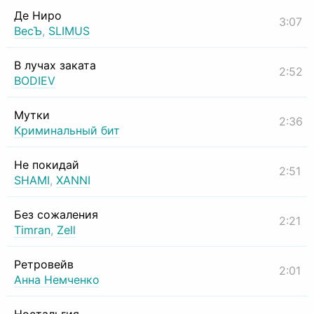
Де Ниро
3:07
ВесЪ
,
SLIMUS
В лучах заката
2:52
BODIEV
Мутки
2:36
Криминальный бит
Не покидай
2:51
SHAMI
,
XANNI
Без сожаления
2:21
Timran
,
Zell
Ретровейв
2:01
Анна Немченко