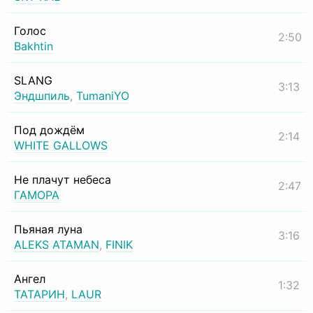
Голос
2:50
Bakhtin
SLANG
3:13
Эндшпиль
,
TumaniYO
Под дождём
2:14
WHITE GALLOWS
Не плачут небеса
2:47
ГАМОРА
Пьяная луна
3:16
ALEKS ATAMAN
,
FINIK
Ангел
1:32
ТАТАРИН
,
LAUR