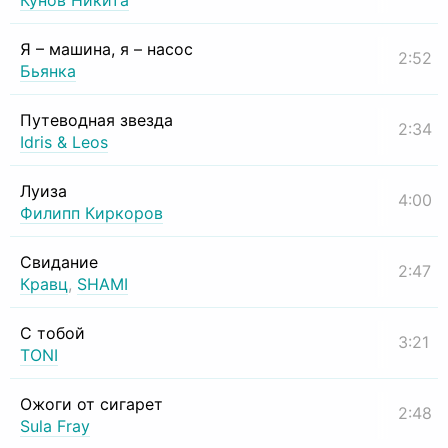
Кунов Никита
Я – машина, я – насос
2:52
Бьянка
Путеводная звезда
2:34
Idris & Leos
Луиза
4:00
Филипп Киркоров
Свидание
2:47
Кравц
,
SHAMI
С тобой
3:21
TONI
Ожоги от сигарет
2:48
Sula Fray