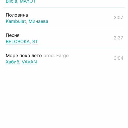
Biicla
,
MAYOT
Половина
3:07
Kambulat
,
Минаева
Песня
2:37
BELOBOKA
,
ST
Море пока лето
prod. Fargo
3:04
Хабиб
,
VAVAN