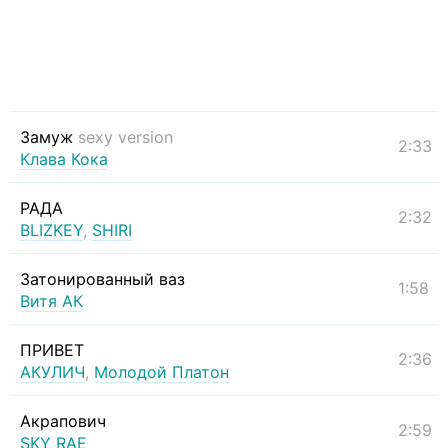
Замуж
sexy version
2:33
Клава Кока
РАДА
2:32
BLIZKEY
,
SHIRI
Затонированный ваз
1:58
Витя АК
ПРИВЕТ
2:36
АКУЛИЧ
,
Молодой Платон
Акрапович
2:59
SKY RAE