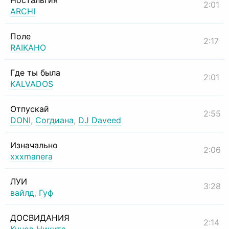
Ностальгия
2:01
ARCHI
Поле
2:17
RAIKAHO
Где ты была
2:01
KALVADOS
Отпускай
2:55
DONI
,
Согдиана
,
DJ Daveed
Изначально
2:06
xxxmanera
ЛУИ
3:28
вайлд
,
Гуф
ДОСВИДАНИЯ
2:14