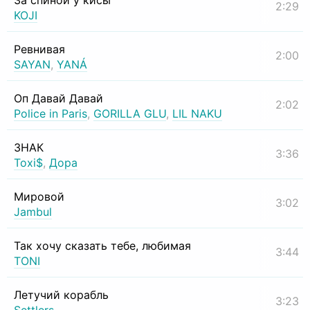
За спиной у кисы
2:29
KOJI
Ревнивая
2:00
SAYAN
,
YANÁ
Оп Давай Давай
2:02
Police in Paris
,
GORILLA GLU
,
LIL NAKU
ЗНАК
3:36
Toxi$
,
Дора
Мировой
3:02
Jambul
Так хочу сказать тебе, любимая
3:44
TONI
Летучий корабль
3:23