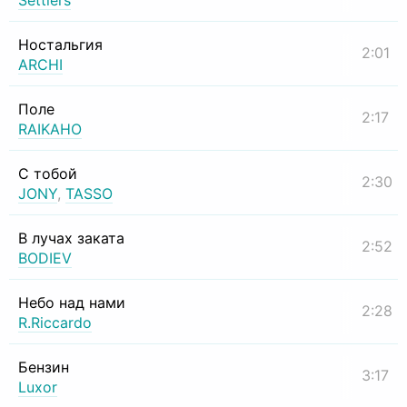
Settlers
Ностальгия
2:01
ARCHI
Поле
2:17
RAIKAHO
С тобой
2:30
JONY
,
TASSO
В лучах заката
2:52
BODIEV
Небо над нами
2:28
R.Riccardo
Бензин
3:17
Luxor