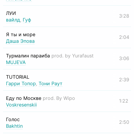
ЛУИ
3:28
вайлд
,
Гуф
Я ты и море
2:04
Даша Эпова
Турмалин параиба
prod. by Yurafaust
3:06
MUJEVA
TUTORIAL
2:39
Гарри Топор
,
Тони Раут
Еду по Москве
prod. By Wipo
1:22
Voskresenskii
Голос
2:50
Bakhtin