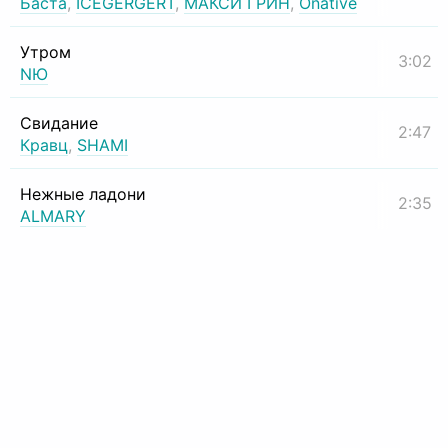
Баста
,
ICEGERGERT
,
МАКСИ ГРИН
,
Onative
Утром
3:02
NЮ
Свидание
2:47
Кравц
,
SHAMI
Нежные ладони
2:35
ALMARY