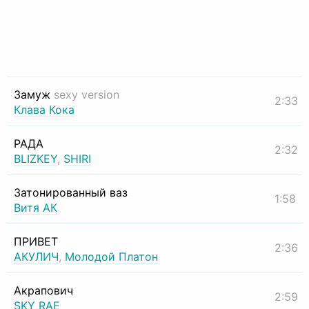
Замуж
sexy version
2:33
Клава Кока
РАДА
2:32
BLIZKEY
,
SHIRI
Затонированный ваз
1:58
Витя АК
ПРИВЕТ
2:36
АКУЛИЧ
,
Молодой Платон
Акрапович
2:59
SKY RAE