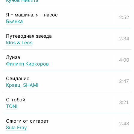
Кунов Никита
Я – машина, я – насос
2:52
Бьянка
Путеводная звезда
2:34
Idris & Leos
Луиза
4:00
Филипп Киркоров
Свидание
2:47
Кравц
,
SHAMI
С тобой
3:21
TONI
Ожоги от сигарет
2:48
Sula Fray