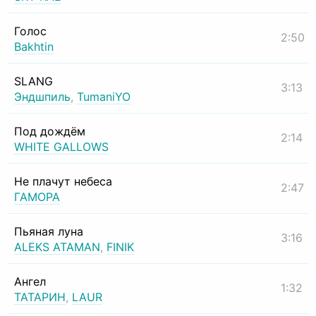
Голос
2:50
Bakhtin
SLANG
3:13
Эндшпиль
,
TumaniYO
Под дождём
2:14
WHITE GALLOWS
Не плачут небеса
2:47
ГАМОРА
Пьяная луна
3:16
ALEKS ATAMAN
,
FINIK
Ангел
1:32
ТАТАРИН
,
LAUR