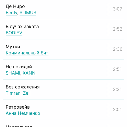
Де Ниро
3:07
ВесЪ
,
SLIMUS
В лучах заката
2:52
BODIEV
Мутки
2:36
Криминальный бит
Не покидай
2:51
SHAMI
,
XANNI
Без сожаления
2:21
Timran
,
Zell
Ретровейв
2:01
Анна Немченко