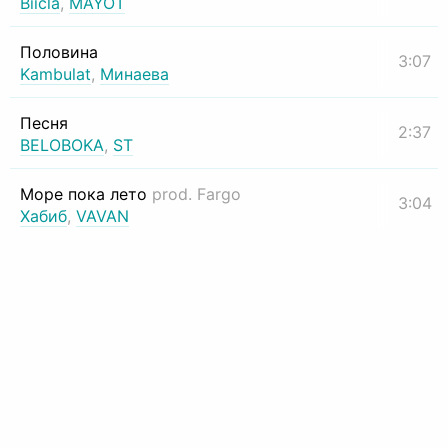
Biicla
,
MAYOT
Половина
3:07
Kambulat
,
Минаева
Песня
2:37
BELOBOKA
,
ST
Море пока лето
prod. Fargo
3:04
Хабиб
,
VAVAN