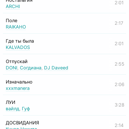
Ностальгия
2:01
ARCHI
Поле
2:17
RAIKAHO
Где ты была
2:01
KALVADOS
Отпускай
2:55
DONI
,
Согдиана
,
DJ Daveed
Изначально
2:06
xxxmanera
ЛУИ
3:28
вайлд
,
Гуф
ДОСВИДАНИЯ
2:14