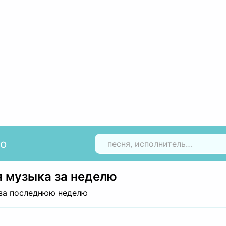
io
Н
 музыка за неделю
за последнюю неделю