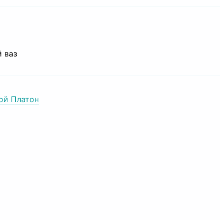
 ваз
ой Платон