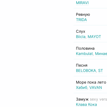
MIRAVI
Ревную
TRIDA
Слух
Biicla
,
MAYOT
Половина
Kambulat
,
Минае
Песня
BELOBOKA
,
ST
Море пока лет
Хабиб
,
VAVAN
Замуж
sexy vers
Клава Кока