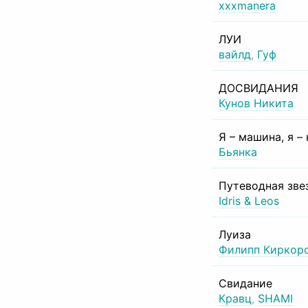
xxxmanera
ЛУИ
вайлд
,
Гуф
ДОСВИДАНИЯ
Кунов Никита
Я – машина, я –
Бьянка
Путеводная зве
Idris & Leos
Луиза
Филипп Киркор
Свидание
Кравц
,
SHAMI