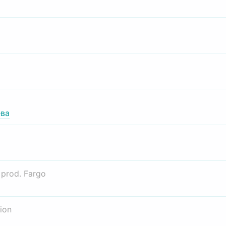
ва
о
prod. Fargo
ion