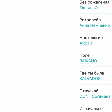
Без сожаления
Timran
,
Zell
Ретровейв
Анна Немченко
Ностальгия
ARCHI
Поле
RAIKAHO
Где ты была
KALVADOS
Отпускай
DONI
,
Согдиана
Изначально