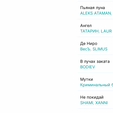
Пьяная луна
ALEKS ATAMAN
Ангел
ТАТАРИН
,
LAUR
Де Ниро
ВесЪ
,
SLIMUS
В лучах заката
BODIEV
Мутки
Криминальный 
Не покидай
SHAMI
,
XANNI