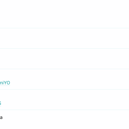
niYO
S
са