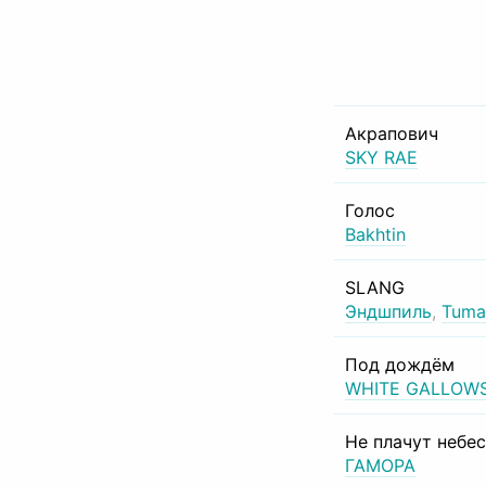
Акрапович
SKY RAE
Голос
Bakhtin
SLANG
Эндшпиль
,
Tuma
Под дождём
WHITE GALLOW
Не плачут небе
ГАМОРА