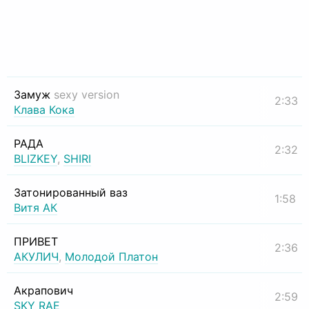
Замуж
sexy version
2:33
Клава Кока
РАДА
2:32
BLIZKEY
,
SHIRI
Затонированный ваз
1:58
Витя АК
ПРИВЕТ
2:36
АКУЛИЧ
,
Молодой Платон
Акрапович
2:59
SKY RAE