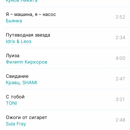
Кунов Никита
Я – машина, я – насос
2:52
Бьянка
Путеводная звезда
2:34
Idris & Leos
Луиза
4:00
Филипп Киркоров
Свидание
2:47
Кравц
,
SHAMI
С тобой
3:21
TONI
Ожоги от сигарет
2:48
Sula Fray