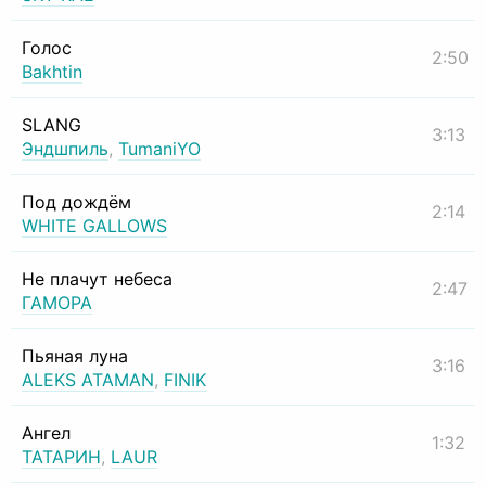
Голос
2:50
Bakhtin
SLANG
3:13
Эндшпиль
,
TumaniYO
Под дождём
2:14
WHITE GALLOWS
Не плачут небеса
2:47
ГАМОРА
Пьяная луна
3:16
ALEKS ATAMAN
,
FINIK
Ангел
1:32
ТАТАРИН
,
LAUR