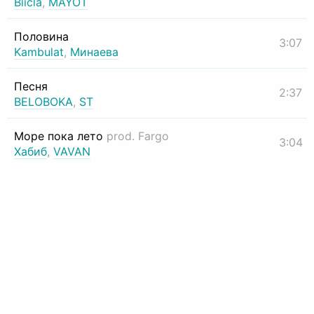
Biicla
,
MAYOT
Половина
3:07
Kambulat
,
Минаева
Песня
2:37
BELOBOKA
,
ST
Море пока лето
prod. Fargo
3:04
Хабиб
,
VAVAN