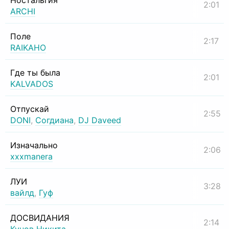
Ностальгия
2:01
ARCHI
Поле
2:17
RAIKAHO
Где ты была
2:01
KALVADOS
Отпускай
2:55
DONI
,
Согдиана
,
DJ Daveed
Изначально
2:06
xxxmanera
ЛУИ
3:28
вайлд
,
Гуф
ДОСВИДАНИЯ
2:14