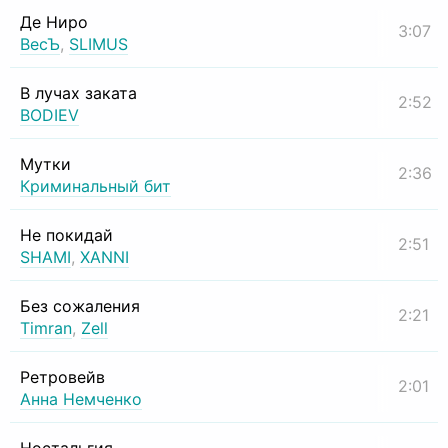
Де Ниро
3:07
ВесЪ
,
SLIMUS
В лучах заката
2:52
BODIEV
Мутки
2:36
Криминальный бит
Не покидай
2:51
SHAMI
,
XANNI
Без сожаления
2:21
Timran
,
Zell
Ретровейв
2:01
Анна Немченко