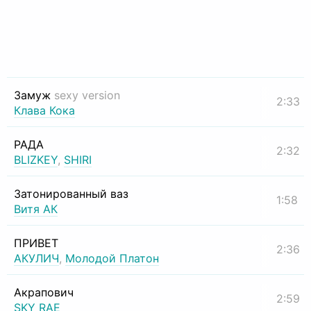
Замуж
sexy version
2:33
Клава Кока
РАДА
2:32
BLIZKEY
,
SHIRI
Затонированный ваз
1:58
Витя АК
ПРИВЕТ
2:36
АКУЛИЧ
,
Молодой Платон
Акрапович
2:59
SKY RAE