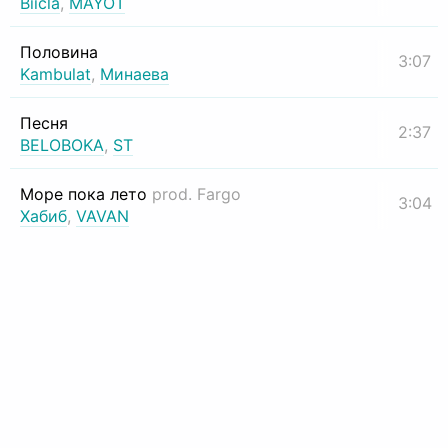
Biicla
,
MAYOT
Половина
3:07
Kambulat
,
Минаева
Песня
2:37
BELOBOKA
,
ST
Море пока лето
prod. Fargo
3:04
Хабиб
,
VAVAN