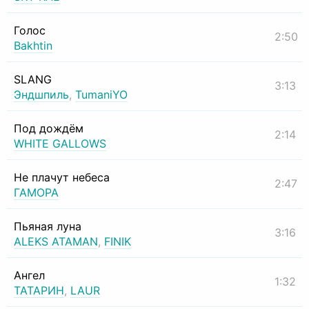
Голос
2:50
Bakhtin
SLANG
3:13
Эндшпиль
,
TumaniYO
Под дождём
2:14
WHITE GALLOWS
Не плачут небеса
2:47
ГАМОРА
Пьяная луна
3:16
ALEKS ATAMAN
,
FINIK
Ангел
1:32
ТАТАРИН
,
LAUR