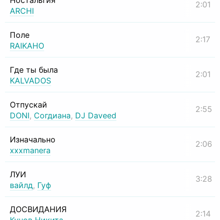
Ностальгия
2:01
ARCHI
Поле
2:17
RAIKAHO
Где ты была
2:01
KALVADOS
Отпускай
2:55
DONI
,
Согдиана
,
DJ Daveed
Изначально
2:06
xxxmanera
ЛУИ
3:28
вайлд
,
Гуф
ДОСВИДАНИЯ
2:14