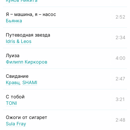
Кунов Никита
Я – машина, я – насос
2:52
Бьянка
Путеводная звезда
2:34
Idris & Leos
Луиза
4:00
Филипп Киркоров
Свидание
2:47
Кравц
,
SHAMI
С тобой
3:21
TONI
Ожоги от сигарет
2:48
Sula Fray