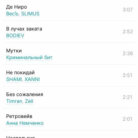
Де Ниро
3:07
ВесЪ
,
SLIMUS
В лучах заката
2:52
BODIEV
Мутки
2:36
Криминальный бит
Не покидай
2:51
SHAMI
,
XANNI
Без сожаления
2:21
Timran
,
Zell
Ретровейв
2:01
Анна Немченко