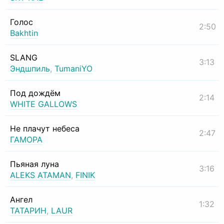
Голос
2:50
Bakhtin
SLANG
3:13
Эндшпиль
,
TumaniYO
Под дождём
2:14
WHITE GALLOWS
Не плачут небеса
2:47
ГАМОРА
Пьяная луна
3:16
ALEKS ATAMAN
,
FINIK
Ангел
1:32
ТАТАРИН
,
LAUR