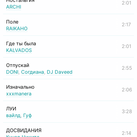
Ностальгия
2:01
ARCHI
Поле
2:17
RAIKAHO
Где ты была
2:01
KALVADOS
Отпускай
2:55
DONI
,
Согдиана
,
DJ Daveed
Изначально
2:06
xxxmanera
ЛУИ
3:28
вайлд
,
Гуф
ДОСВИДАНИЯ
2:14