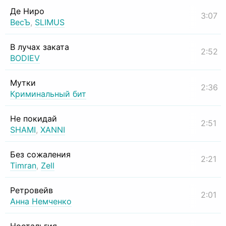
Де Ниро
3:07
ВесЪ
,
SLIMUS
В лучах заката
2:52
BODIEV
Мутки
2:36
Криминальный бит
Не покидай
2:51
SHAMI
,
XANNI
Без сожаления
2:21
Timran
,
Zell
Ретровейв
2:01
Анна Немченко