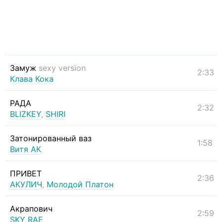
Замуж
sexy version
2:33
Клава Кока
РАДА
2:32
BLIZKEY
,
SHIRI
Затонированный ваз
1:58
Витя АК
ПРИВЕТ
2:36
АКУЛИЧ
,
Молодой Платон
Акрапович
2:59
SKY RAE