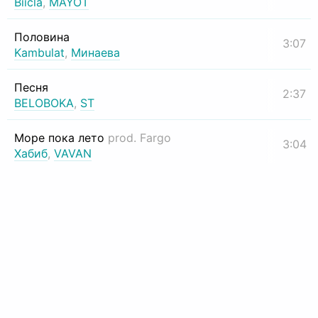
Biicla
,
MAYOT
Половина
3:07
Kambulat
,
Минаева
Песня
2:37
BELOBOKA
,
ST
Море пока лето
prod. Fargo
3:04
Хабиб
,
VAVAN