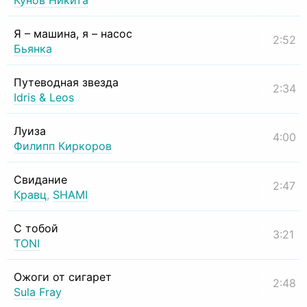
Кунов Никита
Я – машина, я – насос
2:52
Бьянка
Путеводная звезда
2:34
Idris & Leos
Луиза
4:00
Филипп Киркоров
Свидание
2:47
Кравц
,
SHAMI
С тобой
3:21
TONI
Ожоги от сигарет
2:48
Sula Fray