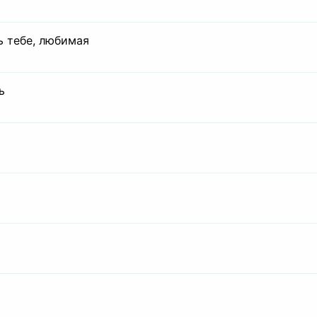
ь тебе, любимая
ь