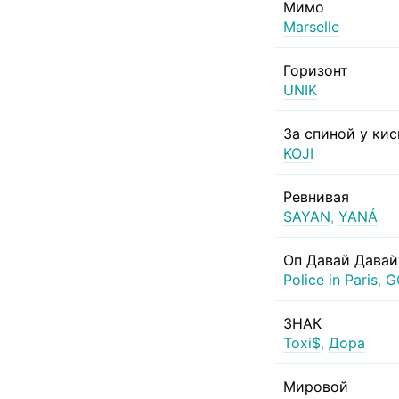
Мимо
Marselle
Горизонт
UNIK
За спиной у ки
KOJI
Ревнивая
SAYAN
,
YANÁ
Оп Давай Давай
Police in Paris
,
G
ЗНАК
Toxi$
,
Дора
Мировой