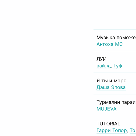
Музыка поможе
Антоха МС
ЛУИ
вайлд
,
Гуф
Я ты и море
Даша Эпова
Турмалин пара
MUJEVA
TUTORIAL
Гарри Топор
,
То