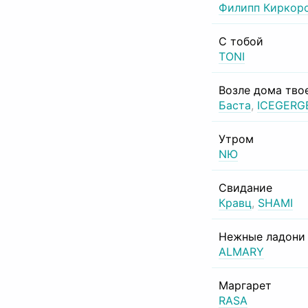
Филипп Киркор
С тобой
TONI
Возле дома тво
Баста
,
ICEGERG
Утром
NЮ
Свидание
Кравц
,
SHAMI
Нежные ладони
ALMARY
Маргарет
RASA