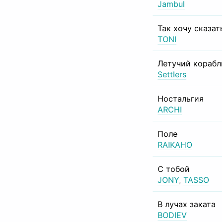
Jambul
Так хочу сказат
TONI
Летучий корабл
Settlers
Ностальгия
ARCHI
Поле
RAIKAHO
С тобой
JONY
,
TASSO
В лучах заката
BODIEV