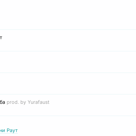
т
иба
prod. by Yurafaust
ни Раут