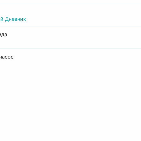
й Дневник
зда
 насос