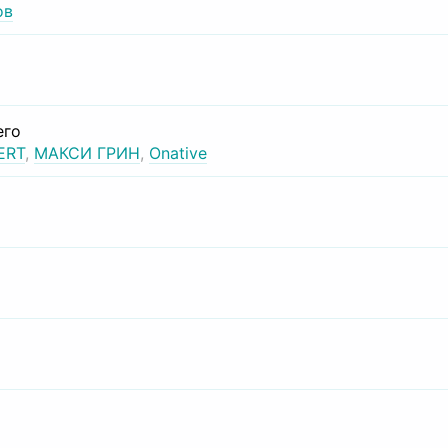
ов
его
ERT
,
МАКСИ ГРИН
,
Onative