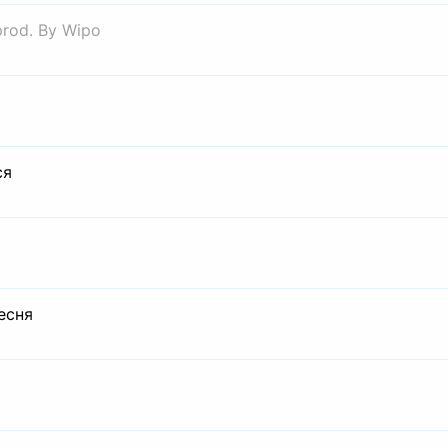
prod. By Wipo
ся
есня