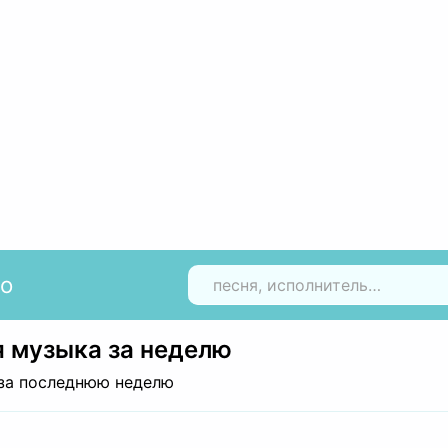
io
Н
 музыка за неделю
за последнюю неделю