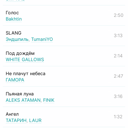
Голос
2:50
Bakhtin
SLANG
3:13
Эндшпиль
,
TumaniYO
Под дождём
2:14
WHITE GALLOWS
Не плачут небеса
2:47
ГАМОРА
Пьяная луна
3:16
ALEKS ATAMAN
,
FINIK
Ангел
1:32
ТАТАРИН
,
LAUR