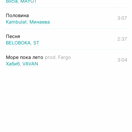
Biicla
,
MAYOT
Половина
3:07
Kambulat
,
Минаева
Песня
2:37
BELOBOKA
,
ST
Море пока лето
prod. Fargo
3:04
Хабиб
,
VAVAN