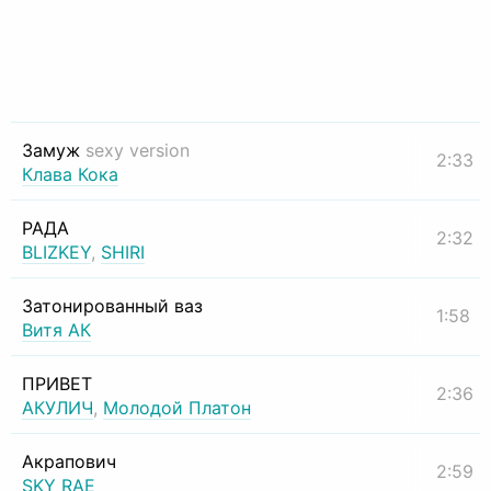
Замуж
sexy version
2:33
Клава Кока
РАДА
2:32
BLIZKEY
,
SHIRI
Затонированный ваз
1:58
Витя АК
ПРИВЕТ
2:36
АКУЛИЧ
,
Молодой Платон
Акрапович
2:59
SKY RAE