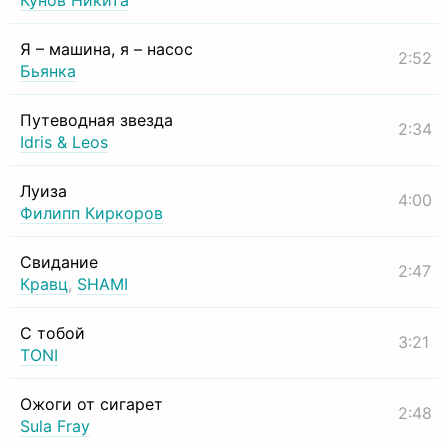
Кунов Никита
Я – машина, я – насос
2:52
Бьянка
Путеводная звезда
2:34
Idris & Leos
Луиза
4:00
Филипп Киркоров
Свидание
2:47
Кравц
,
SHAMI
С тобой
3:21
TONI
Ожоги от сигарет
2:48
Sula Fray