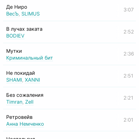
Де Ниро
3:07
ВесЪ
,
SLIMUS
В лучах заката
2:52
BODIEV
Мутки
2:36
Криминальный бит
Не покидай
2:51
SHAMI
,
XANNI
Без сожаления
2:21
Timran
,
Zell
Ретровейв
2:01
Анна Немченко