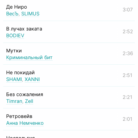
Де Ниро
3:07
ВесЪ
,
SLIMUS
В лучах заката
2:52
BODIEV
Мутки
2:36
Криминальный бит
Не покидай
2:51
SHAMI
,
XANNI
Без сожаления
2:21
Timran
,
Zell
Ретровейв
2:01
Анна Немченко