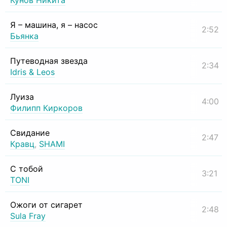
Кунов Никита
Я – машина, я – насос
2:52
Бьянка
Путеводная звезда
2:34
Idris & Leos
Луиза
4:00
Филипп Киркоров
Свидание
2:47
Кравц
,
SHAMI
С тобой
3:21
TONI
Ожоги от сигарет
2:48
Sula Fray