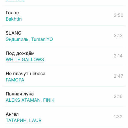
Голос
2:50
Bakhtin
SLANG
3:13
Эндшпиль
,
TumaniYO
Под дождём
2:14
WHITE GALLOWS
Не плачут небеса
2:47
ГАМОРА
Пьяная луна
3:16
ALEKS ATAMAN
,
FINIK
Ангел
1:32
ТАТАРИН
,
LAUR