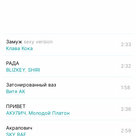
Замуж
sexy version
2:33
Клава Кока
РАДА
2:32
BLIZKEY
,
SHIRI
Затонированный ваз
1:58
Витя АК
ПРИВЕТ
2:36
АКУЛИЧ
,
Молодой Платон
Акрапович
2:59
SKY RAE