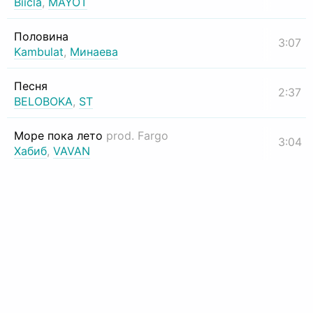
Biicla
,
MAYOT
Половина
3:07
Kambulat
,
Минаева
Песня
2:37
BELOBOKA
,
ST
Море пока лето
prod. Fargo
3:04
Хабиб
,
VAVAN