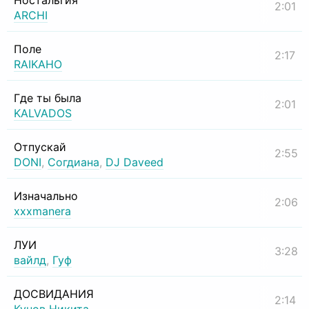
Ностальгия
2:01
ARCHI
Поле
2:17
RAIKAHO
Где ты была
2:01
KALVADOS
Отпускай
2:55
DONI
,
Согдиана
,
DJ Daveed
Изначально
2:06
xxxmanera
ЛУИ
3:28
вайлд
,
Гуф
ДОСВИДАНИЯ
2:14