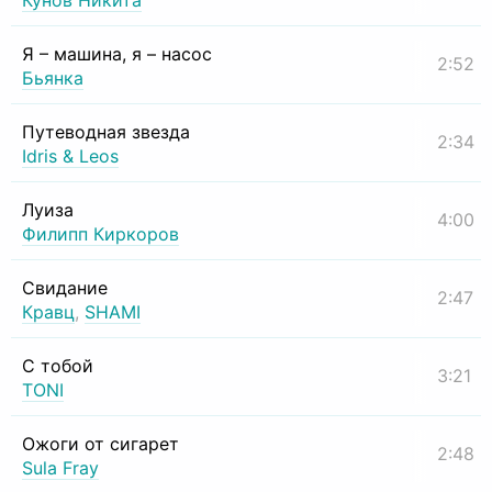
Кунов Никита
Я – машина, я – насос
2:52
Бьянка
Путеводная звезда
2:34
Idris & Leos
Луиза
4:00
Филипп Киркоров
Свидание
2:47
Кравц
,
SHAMI
С тобой
3:21
TONI
Ожоги от сигарет
2:48
Sula Fray