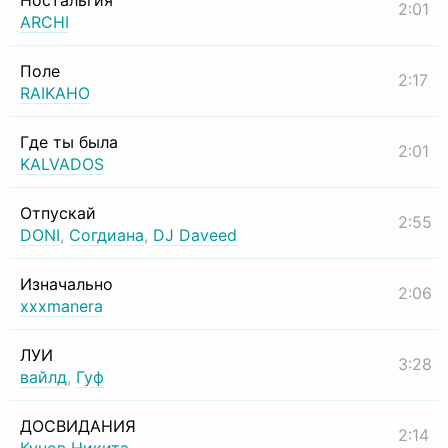
Ностальгия
2:01
ARCHI
Поле
2:17
RAIKAHO
Где ты была
2:01
KALVADOS
Отпускай
2:55
DONI
,
Согдиана
,
DJ Daveed
Изначально
2:06
xxxmanera
ЛУИ
3:28
вайлд
,
Гуф
ДОСВИДАНИЯ
2:14