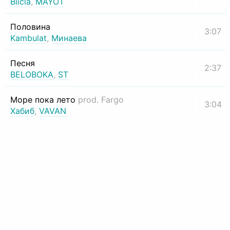
Biicla
,
MAYOT
Половина
3:07
Kambulat
,
Минаева
Песня
2:37
BELOBOKA
,
ST
Море пока лето
prod. Fargo
3:04
Хабиб
,
VAVAN