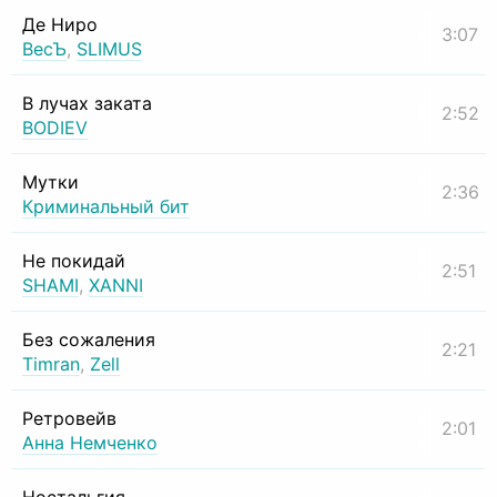
Де Ниро
3:07
ВесЪ
,
SLIMUS
В лучах заката
2:52
BODIEV
Мутки
2:36
Криминальный бит
Не покидай
2:51
SHAMI
,
XANNI
Без сожаления
2:21
Timran
,
Zell
Ретровейв
2:01
Анна Немченко