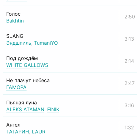
Голос
2:50
Bakhtin
SLANG
3:13
Эндшпиль
,
TumaniYO
Под дождём
2:14
WHITE GALLOWS
Не плачут небеса
2:47
ГАМОРА
Пьяная луна
3:16
ALEKS ATAMAN
,
FINIK
Ангел
1:32
ТАТАРИН
,
LAUR