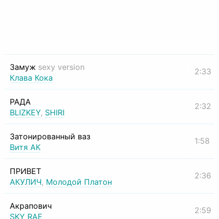
Замуж
sexy version
2:33
Клава Кока
РАДА
2:32
BLIZKEY
,
SHIRI
Затонированный ваз
1:58
Витя АК
ПРИВЕТ
2:36
АКУЛИЧ
,
Молодой Платон
Акрапович
2:59
SKY RAE