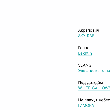
Акрапович
SKY RAE
Голос
Bakhtin
SLANG
Эндшпиль
,
Tuma
Под дождём
WHITE GALLOW
Не плачут небе
ГАМОРА