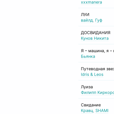
xxxmanera
ЛУИ
вайлд
,
Гуф
ДОСВИДАНИЯ
Кунов Никита
Я – машина, я –
Бьянка
Путеводная зве
Idris & Leos
Луиза
Филипп Киркор
Свидание
Кравц
,
SHAMI