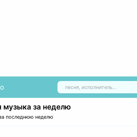
io
Н
 музыка за неделю
за последнюю неделю