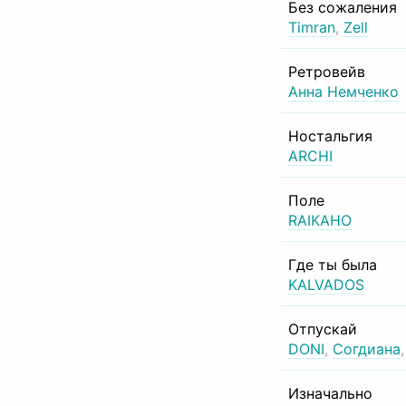
Без сожаления
Timran
,
Zell
Ретровейв
Анна Немченко
Ностальгия
ARCHI
Поле
RAIKAHO
Где ты была
KALVADOS
Отпускай
DONI
,
Согдиана
Изначально