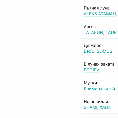
Пьяная луна
ALEKS ATAMAN
Ангел
ТАТАРИН
,
LAUR
Де Ниро
ВесЪ
,
SLIMUS
В лучах заката
BODIEV
Мутки
Криминальный 
Не покидай
SHAMI
,
XANNI