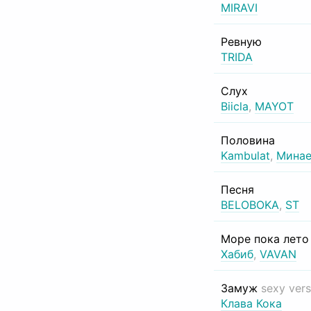
MIRAVI
Ревную
TRIDA
Слух
Biicla
,
MAYOT
Половина
Kambulat
,
Минае
Песня
BELOBOKA
,
ST
Море пока лет
Хабиб
,
VAVAN
Замуж
sexy vers
Клава Кока