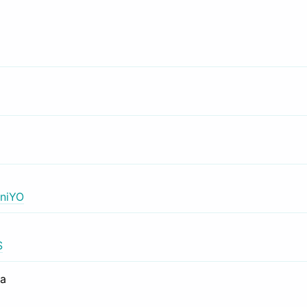
niYO
S
са