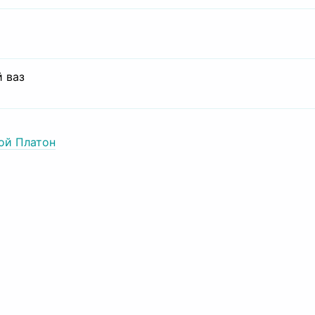
 ваз
ой Платон