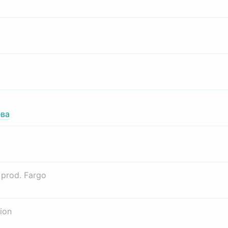
ва
о
prod. Fargo
ion