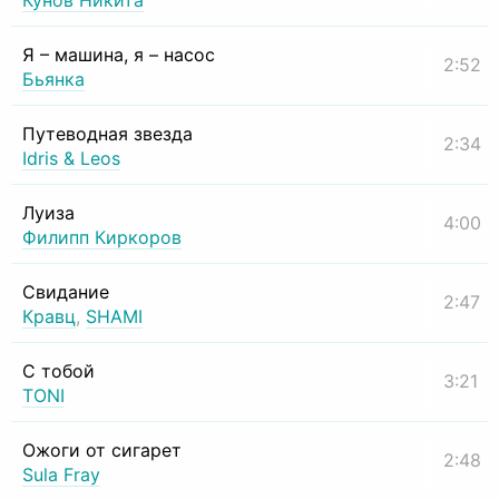
Кунов Никита
Я – машина, я – насос
2:52
Бьянка
Путеводная звезда
2:34
Idris & Leos
Луиза
4:00
Филипп Киркоров
Свидание
2:47
Кравц
,
SHAMI
С тобой
3:21
TONI
Ожоги от сигарет
2:48
Sula Fray