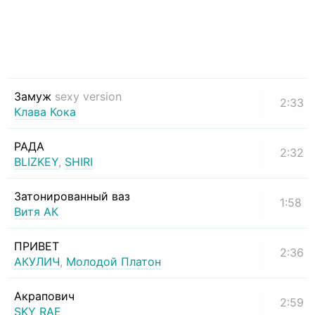
Замуж
sexy version
2:33
Клава Кока
РАДА
2:32
BLIZKEY
,
SHIRI
Затонированный ваз
1:58
Витя АК
ПРИВЕТ
2:36
АКУЛИЧ
,
Молодой Платон
Акрапович
2:59
SKY RAE