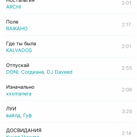
Ностальгия
2:01
ARCHI
Поле
2:17
RAIKAHO
Где ты была
2:01
KALVADOS
Отпускай
2:55
DONI
,
Согдиана
,
DJ Daveed
Изначально
2:06
xxxmanera
ЛУИ
3:28
вайлд
,
Гуф
ДОСВИДАНИЯ
2:14