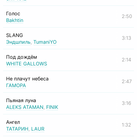
Голос
2:50
Bakhtin
SLANG
3:13
Эндшпиль
,
TumaniYO
Под дождём
2:14
WHITE GALLOWS
Не плачут небеса
2:47
ГАМОРА
Пьяная луна
3:16
ALEKS ATAMAN
,
FINIK
Ангел
1:32
ТАТАРИН
,
LAUR