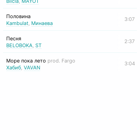
Biicla
,
MAYOT
Половина
3:07
Kambulat
,
Минаева
Песня
2:37
BELOBOKA
,
ST
Море пока лето
prod. Fargo
3:04
Хабиб
,
VAVAN