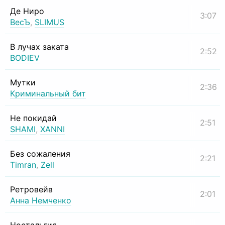
Де Ниро
3:07
ВесЪ
,
SLIMUS
В лучах заката
2:52
BODIEV
Мутки
2:36
Криминальный бит
Не покидай
2:51
SHAMI
,
XANNI
Без сожаления
2:21
Timran
,
Zell
Ретровейв
2:01
Анна Немченко