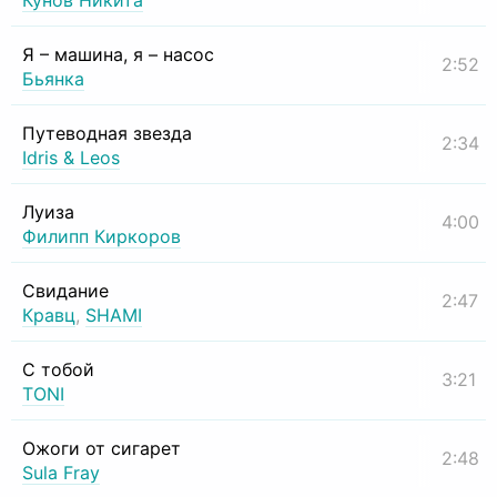
Кунов Никита
Я – машина, я – насос
2:52
Бьянка
Путеводная звезда
2:34
Idris & Leos
Луиза
4:00
Филипп Киркоров
Свидание
2:47
Кравц
,
SHAMI
С тобой
3:21
TONI
Ожоги от сигарет
2:48
Sula Fray