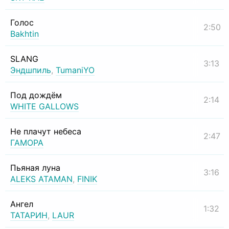
Голос
2:50
Bakhtin
SLANG
3:13
Эндшпиль
,
TumaniYO
Под дождём
2:14
WHITE GALLOWS
Не плачут небеса
2:47
ГАМОРА
Пьяная луна
3:16
ALEKS ATAMAN
,
FINIK
Ангел
1:32
ТАТАРИН
,
LAUR