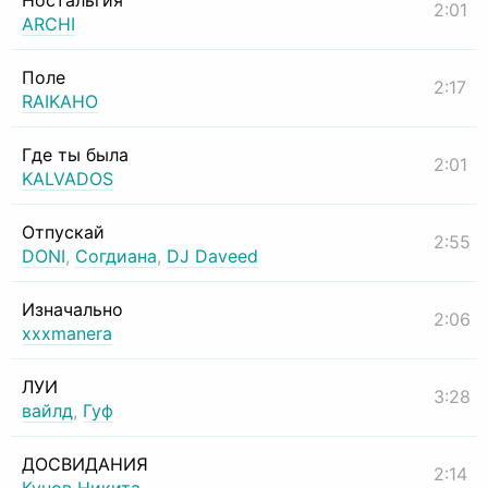
Ностальгия
2:01
ARCHI
Поле
2:17
RAIKAHO
Где ты была
2:01
KALVADOS
Отпускай
2:55
DONI
,
Согдиана
,
DJ Daveed
Изначально
2:06
xxxmanera
ЛУИ
3:28
вайлд
,
Гуф
ДОСВИДАНИЯ
2:14