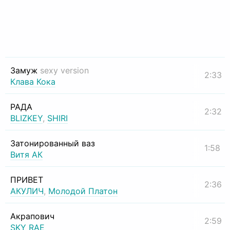
Замуж
sexy version
2:33
Клава Кока
РАДА
2:32
BLIZKEY
,
SHIRI
Затонированный ваз
1:58
Витя АК
ПРИВЕТ
2:36
АКУЛИЧ
,
Молодой Платон
Акрапович
2:59
SKY RAE