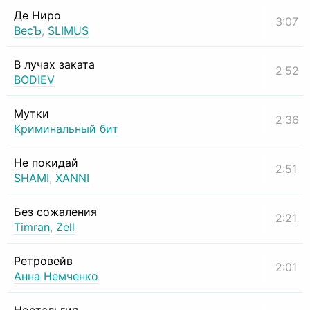
Де Ниро
3:07
ВесЪ
,
SLIMUS
В лучах заката
2:52
BODIEV
Мутки
2:36
Криминальный бит
Не покидай
2:51
SHAMI
,
XANNI
Без сожаления
2:21
Timran
,
Zell
Ретровейв
2:01
Анна Немченко