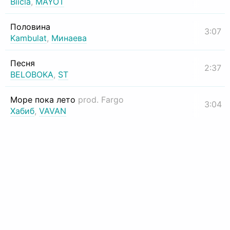
Biicla
,
MAYOT
Половина
3:07
Kambulat
,
Минаева
Песня
2:37
BELOBOKA
,
ST
Море пока лето
prod. Fargo
3:04
Хабиб
,
VAVAN