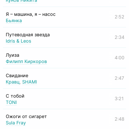
Кунов Никита
Я – машина, я – насос
2:52
Бьянка
Путеводная звезда
2:34
Idris & Leos
Луиза
4:00
Филипп Киркоров
Свидание
2:47
Кравц
,
SHAMI
С тобой
3:21
TONI
Ожоги от сигарет
2:48
Sula Fray