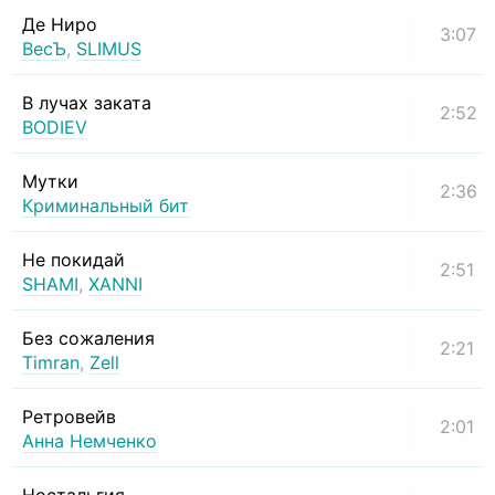
Де Ниро
3:07
ВесЪ
,
SLIMUS
В лучах заката
2:52
BODIEV
Мутки
2:36
Криминальный бит
Не покидай
2:51
SHAMI
,
XANNI
Без сожаления
2:21
Timran
,
Zell
Ретровейв
2:01
Анна Немченко