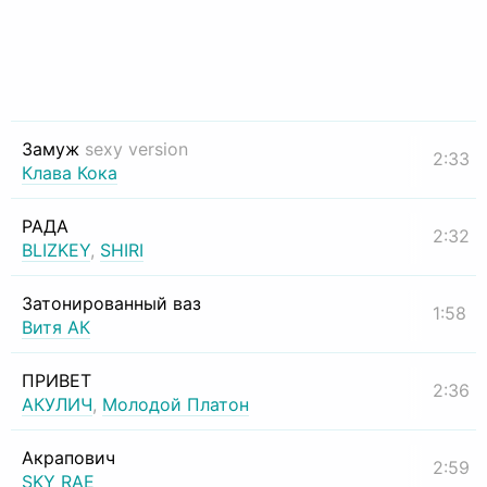
Замуж
sexy version
2:33
Клава Кока
РАДА
2:32
BLIZKEY
,
SHIRI
Затонированный ваз
1:58
Витя АК
ПРИВЕТ
2:36
АКУЛИЧ
,
Молодой Платон
Акрапович
2:59
SKY RAE