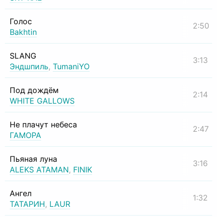
Голос
2:50
Bakhtin
SLANG
3:13
Эндшпиль
,
TumaniYO
Под дождём
2:14
WHITE GALLOWS
Не плачут небеса
2:47
ГАМОРА
Пьяная луна
3:16
ALEKS ATAMAN
,
FINIK
Ангел
1:32
ТАТАРИН
,
LAUR