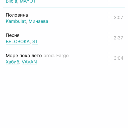
Biicla
,
MAYOT
Половина
3:07
Kambulat
,
Минаева
Песня
2:37
BELOBOKA
,
ST
Море пока лето
prod. Fargo
3:04
Хабиб
,
VAVAN