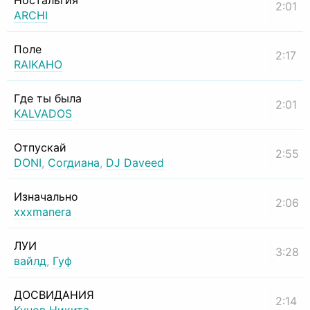
Ностальгия
2:01
ARCHI
Поле
2:17
RAIKAHO
Где ты была
2:01
KALVADOS
Отпускай
2:55
DONI
,
Согдиана
,
DJ Daveed
Изначально
2:06
xxxmanera
ЛУИ
3:28
вайлд
,
Гуф
ДОСВИДАНИЯ
2:14