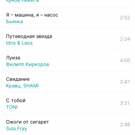
Кунов Никита
Я – машина, я – насос
2:52
Бьянка
Путеводная звезда
2:34
Idris & Leos
Луиза
4:00
Филипп Киркоров
Свидание
2:47
Кравц
,
SHAMI
С тобой
3:21
TONI
Ожоги от сигарет
2:48
Sula Fray