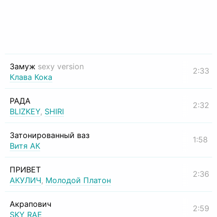
Замуж
sexy version
2:33
Клава Кока
РАДА
2:32
BLIZKEY
,
SHIRI
Затонированный ваз
1:58
Витя АК
ПРИВЕТ
2:36
АКУЛИЧ
,
Молодой Платон
Акрапович
2:59
SKY RAE