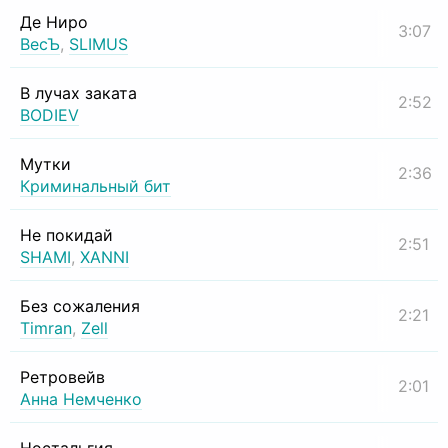
Де Ниро
3:07
ВесЪ
,
SLIMUS
В лучах заката
2:52
BODIEV
Мутки
2:36
Криминальный бит
Не покидай
2:51
SHAMI
,
XANNI
Без сожаления
2:21
Timran
,
Zell
Ретровейв
2:01
Анна Немченко