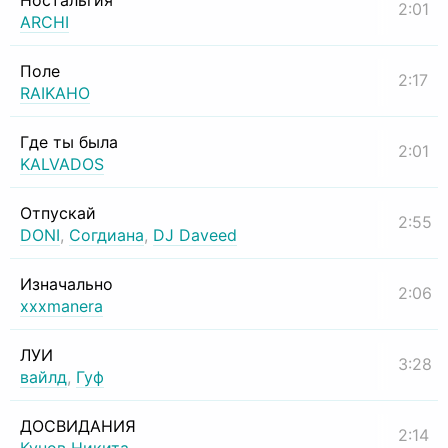
Ностальгия
2:01
ARCHI
Поле
2:17
RAIKAHO
Где ты была
2:01
KALVADOS
Отпускай
2:55
DONI
,
Согдиана
,
DJ Daveed
Изначально
2:06
xxxmanera
ЛУИ
3:28
вайлд
,
Гуф
ДОСВИДАНИЯ
2:14