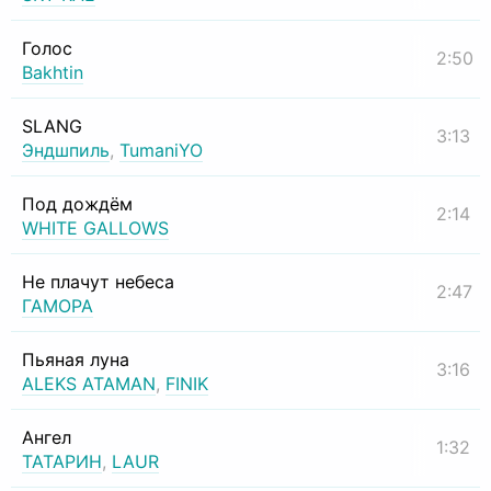
Голос
2:50
Bakhtin
SLANG
3:13
Эндшпиль
,
TumaniYO
Под дождём
2:14
WHITE GALLOWS
Не плачут небеса
2:47
ГАМОРА
Пьяная луна
3:16
ALEKS ATAMAN
,
FINIK
Ангел
1:32
ТАТАРИН
,
LAUR