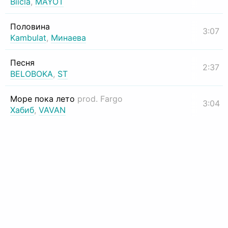
Biicla
,
MAYOT
Половина
3:07
Kambulat
,
Минаева
Песня
2:37
BELOBOKA
,
ST
Море пока лето
prod. Fargo
3:04
Хабиб
,
VAVAN