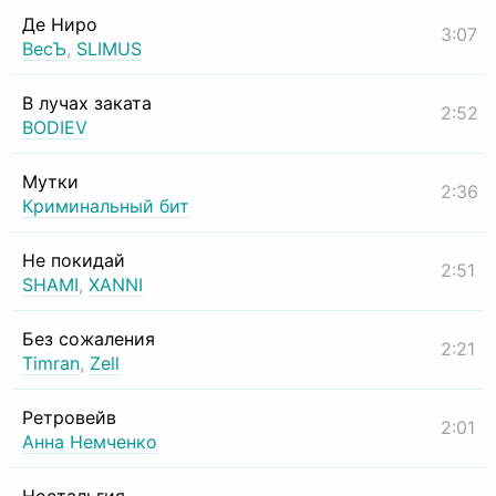
Де Ниро
3:07
ВесЪ
,
SLIMUS
В лучах заката
2:52
BODIEV
Мутки
2:36
Криминальный бит
Не покидай
2:51
SHAMI
,
XANNI
Без сожаления
2:21
Timran
,
Zell
Ретровейв
2:01
Анна Немченко