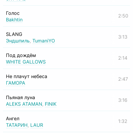
Голос
2:50
Bakhtin
SLANG
3:13
Эндшпиль
,
TumaniYO
Под дождём
2:14
WHITE GALLOWS
Не плачут небеса
2:47
ГАМОРА
Пьяная луна
3:16
ALEKS ATAMAN
,
FINIK
Ангел
1:32
ТАТАРИН
,
LAUR