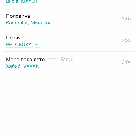
Biicla
,
MAYOT
Половина
3:07
Kambulat
,
Минаева
Песня
2:37
BELOBOKA
,
ST
Море пока лето
prod. Fargo
3:04
Хабиб
,
VAVAN