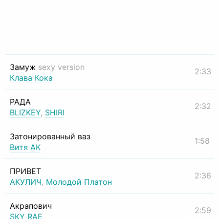
Замуж
sexy version
2:33
Клава Кока
РАДА
2:32
BLIZKEY
,
SHIRI
Затонированный ваз
1:58
Витя АК
ПРИВЕТ
2:36
АКУЛИЧ
,
Молодой Платон
Акрапович
2:59
SKY RAE