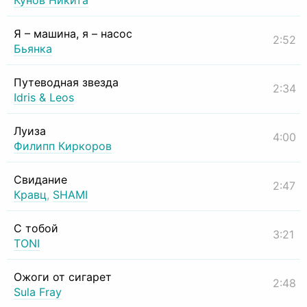
Кунов Никита
Я – машина, я – насос
2:52
Бьянка
Путеводная звезда
2:34
Idris & Leos
Луиза
4:00
Филипп Киркоров
Свидание
2:47
Кравц
,
SHAMI
С тобой
3:21
TONI
Ожоги от сигарет
2:48
Sula Fray