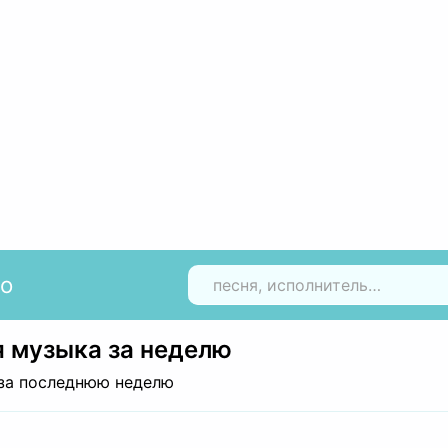
io
Н
 музыка за неделю
за последнюю неделю