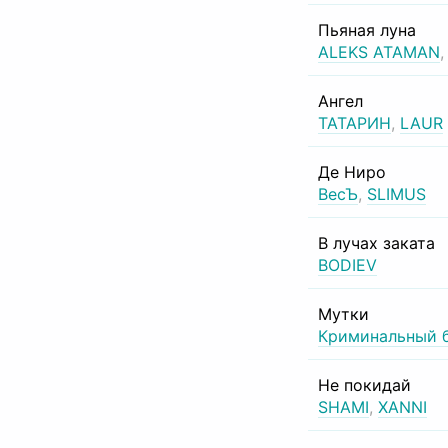
Пьяная луна
ALEKS ATAMAN
Ангел
ТАТАРИН
,
LAUR
Де Ниро
ВесЪ
,
SLIMUS
В лучах заката
BODIEV
Мутки
Криминальный 
Не покидай
SHAMI
,
XANNI