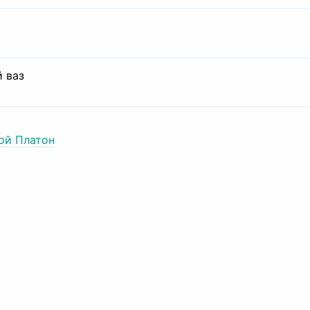
 ваз
ой Платон