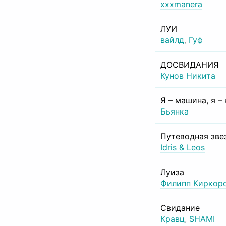
xxxmanera
ЛУИ
вайлд
,
Гуф
ДОСВИДАНИЯ
Кунов Никита
Я – машина, я –
Бьянка
Путеводная зве
Idris & Leos
Луиза
Филипп Киркор
Свидание
Кравц
,
SHAMI