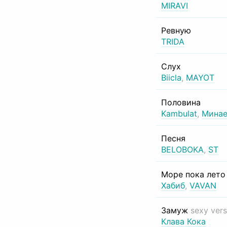
MIRAVI
Ревную
TRIDA
Слух
Biicla
,
MAYOT
Половина
Kambulat
,
Минае
Песня
BELOBOKA
,
ST
Море пока лет
Хабиб
,
VAVAN
Замуж
sexy vers
Клава Кока