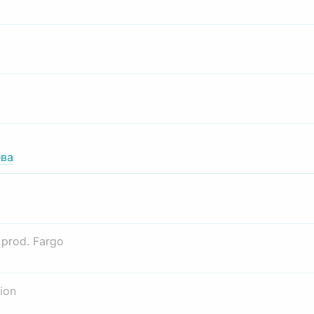
ва
о
prod. Fargo
ion