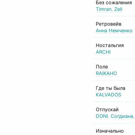
Без сожаления
Timran
,
Zell
Ретровейв
Анна Немченко
Ностальгия
ARCHI
Поле
RAIKAHO
Где ты была
KALVADOS
Отпускай
DONI
,
Согдиана
Изначально