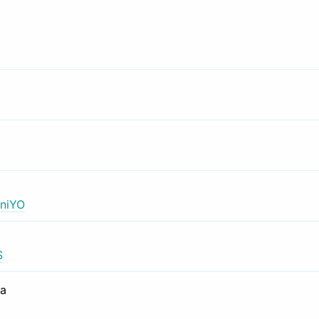
niYO
S
са