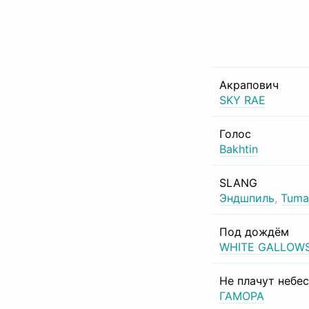
Акрапович
SKY RAE
Голос
Bakhtin
SLANG
Эндшпиль
,
Tuma
Под дождём
WHITE GALLOW
Не плачут небе
ГАМОРА