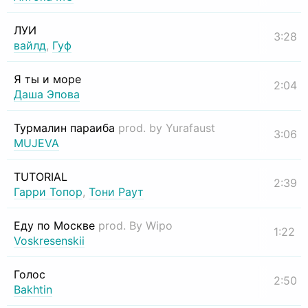
ЛУИ
3:28
вайлд
,
Гуф
Я ты и море
2:04
Даша Эпова
Турмалин параиба
prod. by Yurafaust
3:06
MUJEVA
TUTORIAL
2:39
Гарри Топор
,
Тони Раут
Еду по Москве
prod. By Wipo
1:22
Voskresenskii
Голос
2:50
Bakhtin