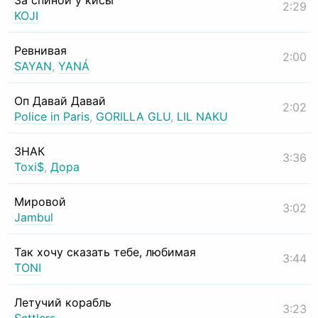
За спиной у кисы
2:29
KOJI
Ревнивая
2:00
SAYAN
,
YANÁ
Оп Давай Давай
2:02
Police in Paris
,
GORILLA GLU
,
LIL NAKU
ЗНАК
3:36
Toxi$
,
Дора
Мировой
3:02
Jambul
Так хочу сказать тебе, любимая
3:44
TONI
Летучий корабль
3:23