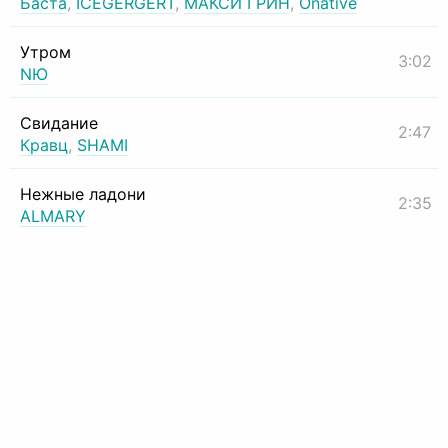
Баста
,
ICEGERGERT
,
МАКСИ ГРИН
,
Onative
Утром
3:02
NЮ
Свидание
2:47
Кравц
,
SHAMI
Нежные ладони
2:35
ALMARY