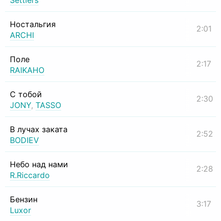
Settlers
Ностальгия
2:01
ARCHI
Поле
2:17
RAIKAHO
С тобой
2:30
JONY
,
TASSO
В лучах заката
2:52
BODIEV
Небо над нами
2:28
R.Riccardo
Бензин
3:17
Luxor