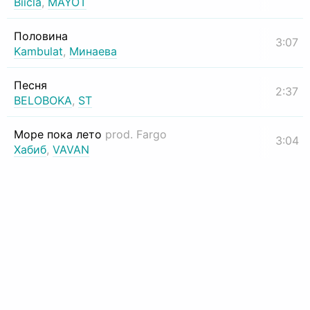
Biicla
,
MAYOT
Половина
3:07
Kambulat
,
Минаева
Песня
2:37
BELOBOKA
,
ST
Море пока лето
prod. Fargo
3:04
Хабиб
,
VAVAN