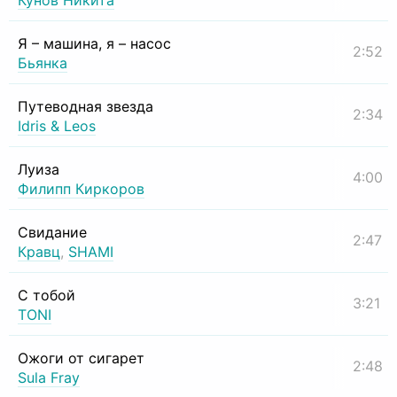
Кунов Никита
Я – машина, я – насос
2:52
Бьянка
Путеводная звезда
2:34
Idris & Leos
Луиза
4:00
Филипп Киркоров
Свидание
2:47
Кравц
,
SHAMI
С тобой
3:21
TONI
Ожоги от сигарет
2:48
Sula Fray