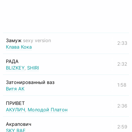
Замуж
sexy version
2:33
Клава Кока
РАДА
2:32
BLIZKEY
,
SHIRI
Затонированный ваз
1:58
Витя АК
ПРИВЕТ
2:36
АКУЛИЧ
,
Молодой Платон
Акрапович
2:59
SKY RAE