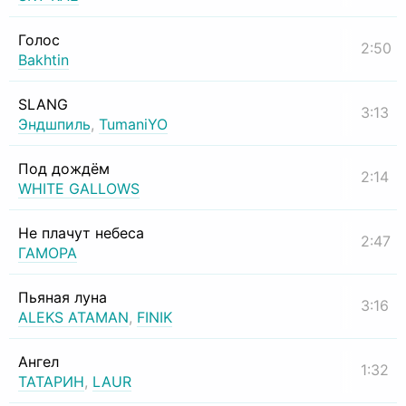
Голос
2:50
Bakhtin
SLANG
3:13
Эндшпиль
,
TumaniYO
Под дождём
2:14
WHITE GALLOWS
Не плачут небеса
2:47
ГАМОРА
Пьяная луна
3:16
ALEKS ATAMAN
,
FINIK
Ангел
1:32
ТАТАРИН
,
LAUR