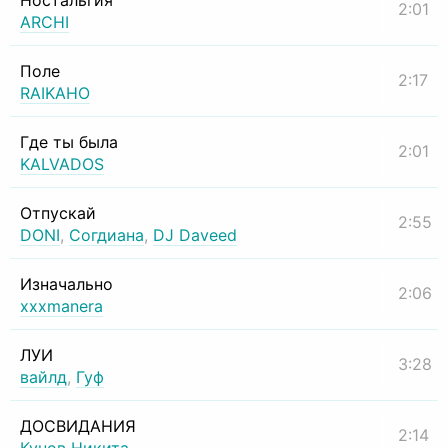
Ностальгия
2:01
ARCHI
Поле
2:17
RAIKAHO
Где ты была
2:01
KALVADOS
Отпускай
2:55
DONI
,
Согдиана
,
DJ Daveed
Изначально
2:06
xxxmanera
ЛУИ
3:28
вайлд
,
Гуф
ДОСВИДАНИЯ
2:14