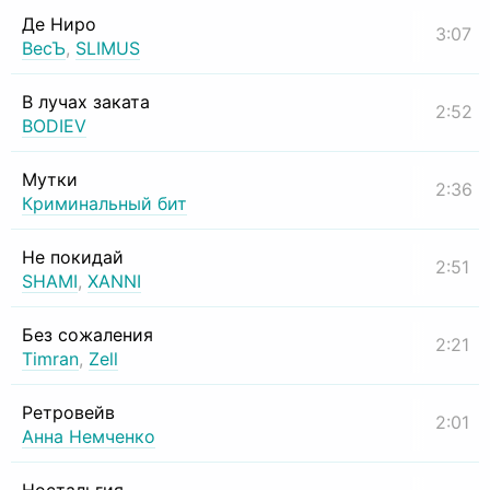
Де Ниро
3:07
ВесЪ
,
SLIMUS
В лучах заката
2:52
BODIEV
Мутки
2:36
Криминальный бит
Не покидай
2:51
SHAMI
,
XANNI
Без сожаления
2:21
Timran
,
Zell
Ретровейв
2:01
Анна Немченко