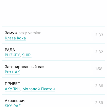
Замуж
sexy version
2:33
Клава Кока
РАДА
2:32
BLIZKEY
,
SHIRI
Затонированный ваз
1:58
Витя АК
ПРИВЕТ
2:36
АКУЛИЧ
,
Молодой Платон
Акрапович
2:59
SKY RAE