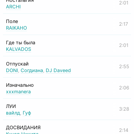
Ностальгия
2:01
ARCHI
Поле
2:17
RAIKAHO
Где ты была
2:01
KALVADOS
Отпускай
2:55
DONI
,
Согдиана
,
DJ Daveed
Изначально
2:06
xxxmanera
ЛУИ
3:28
вайлд
,
Гуф
ДОСВИДАНИЯ
2:14