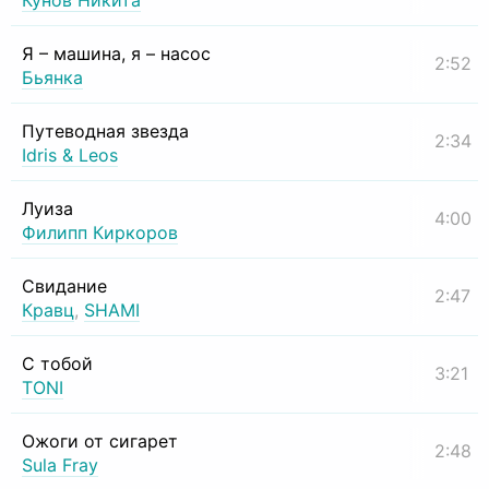
Кунов Никита
Я – машина, я – насос
2:52
Бьянка
Путеводная звезда
2:34
Idris & Leos
Луиза
4:00
Филипп Киркоров
Свидание
2:47
Кравц
,
SHAMI
С тобой
3:21
TONI
Ожоги от сигарет
2:48
Sula Fray