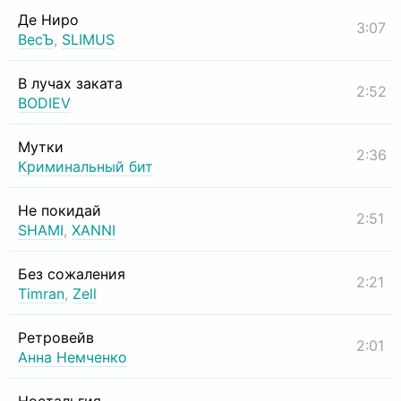
Де Ниро
3:07
ВесЪ
,
SLIMUS
В лучах заката
2:52
BODIEV
Мутки
2:36
Криминальный бит
Не покидай
2:51
SHAMI
,
XANNI
Без сожаления
2:21
Timran
,
Zell
Ретровейв
2:01
Анна Немченко