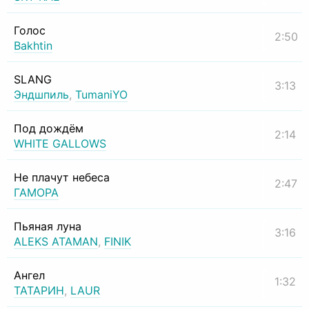
Голос
2:50
Bakhtin
SLANG
3:13
Эндшпиль
,
TumaniYO
Под дождём
2:14
WHITE GALLOWS
Не плачут небеса
2:47
ГАМОРА
Пьяная луна
3:16
ALEKS ATAMAN
,
FINIK
Ангел
1:32
ТАТАРИН
,
LAUR