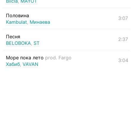
Biicla
,
MAYOT
Половина
3:07
Kambulat
,
Минаева
Песня
2:37
BELOBOKA
,
ST
Море пока лето
prod. Fargo
3:04
Хабиб
,
VAVAN