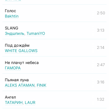
Голос
2:50
Bakhtin
SLANG
3:13
Эндшпиль
,
TumaniYO
Под дождём
2:14
WHITE GALLOWS
Не плачут небеса
2:47
ГАМОРА
Пьяная луна
3:16
ALEKS ATAMAN
,
FINIK
Ангел
1:32
ТАТАРИН
,
LAUR