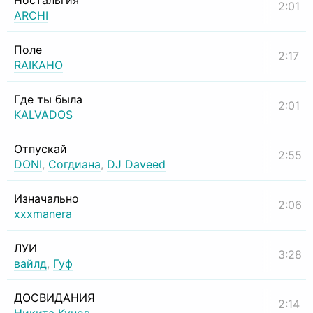
Ностальгия
2:01
ARCHI
Поле
2:17
RAIKAHO
Где ты была
2:01
KALVADOS
Отпускай
2:55
DONI
,
Согдиана
,
DJ Daveed
Изначально
2:06
xxxmanera
ЛУИ
3:28
вайлд
,
Гуф
ДОСВИДАНИЯ
2:14