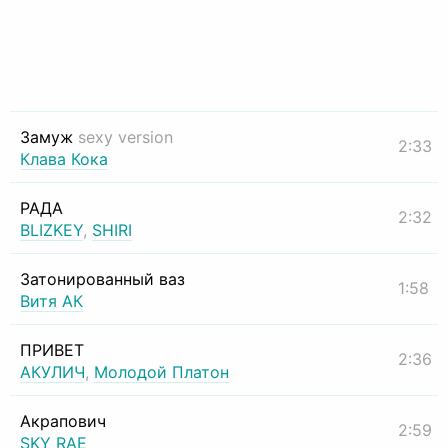
Замуж
sexy version
2:33
Клава Кока
РАДА
2:32
BLIZKEY
,
SHIRI
Затонированный ваз
1:58
Витя АК
ПРИВЕТ
2:36
АКУЛИЧ
,
Молодой Платон
Акрапович
2:59
SKY RAE