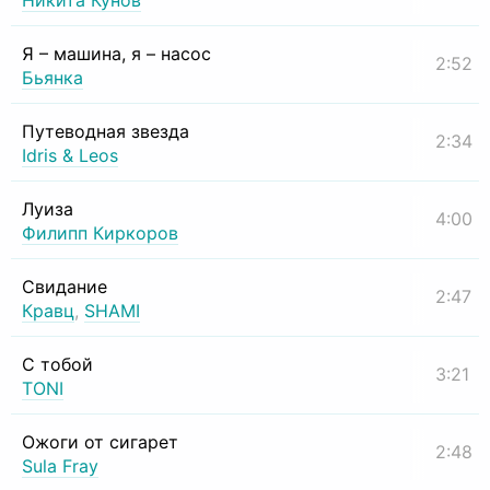
Никита Кунов
Я – машина, я – насос
2:52
Бьянка
Путеводная звезда
2:34
Idris & Leos
Луиза
4:00
Филипп Киркоров
Свидание
2:47
Кравц
,
SHAMI
С тобой
3:21
TONI
Ожоги от сигарет
2:48
Sula Fray