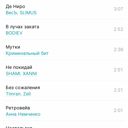
Де Ниро
3:07
ВесЪ
,
SLIMUS
В лучах заката
2:52
BODIEV
Мутки
2:36
Криминальный бит
Не покидай
2:51
SHAMI
,
XANNI
Без сожаления
2:21
Timran
,
Zell
Ретровейв
2:01
Анна Немченко