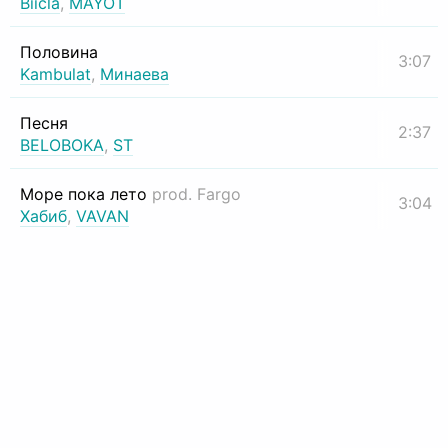
Biicla
,
MAYOT
Половина
3:07
Kambulat
,
Минаева
Песня
2:37
BELOBOKA
,
ST
Море пока лето
prod. Fargo
3:04
Хабиб
,
VAVAN