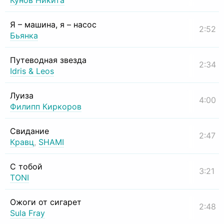
Кунов Никита
Я – машина, я – насос
2:52
Бьянка
Путеводная звезда
2:34
Idris & Leos
Луиза
4:00
Филипп Киркоров
Свидание
2:47
Кравц
,
SHAMI
С тобой
3:21
TONI
Ожоги от сигарет
2:48
Sula Fray