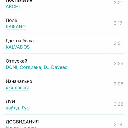
Ностальгия
2:01
ARCHI
Поле
2:17
RAIKAHO
Где ты была
2:01
KALVADOS
Отпускай
2:55
DONI
,
Согдиана
,
DJ Daveed
Изначально
2:06
xxxmanera
ЛУИ
3:28
вайлд
,
Гуф
ДОСВИДАНИЯ
2:14