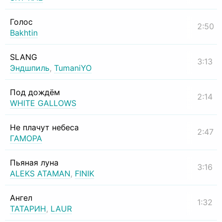
Голос
2:50
Bakhtin
SLANG
3:13
Эндшпиль
,
TumaniYO
Под дождём
2:14
WHITE GALLOWS
Не плачут небеса
2:47
ГАМОРА
Пьяная луна
3:16
ALEKS ATAMAN
,
FINIK
Ангел
1:32
ТАТАРИН
,
LAUR