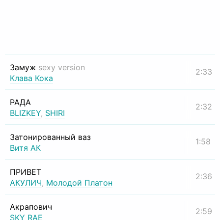
Замуж
sexy version
2:33
Клава Кока
РАДА
2:32
BLIZKEY
,
SHIRI
Затонированный ваз
1:58
Витя АК
ПРИВЕТ
2:36
АКУЛИЧ
,
Молодой Платон
Акрапович
2:59
SKY RAE