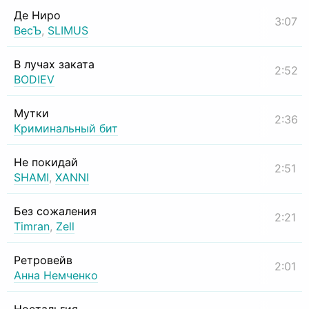
Де Ниро
3:07
ВесЪ
,
SLIMUS
В лучах заката
2:52
BODIEV
Мутки
2:36
Криминальный бит
Не покидай
2:51
SHAMI
,
XANNI
Без сожаления
2:21
Timran
,
Zell
Ретровейв
2:01
Анна Немченко