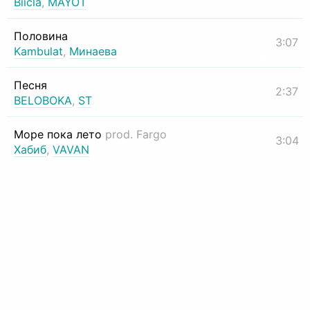
Biicla
,
MAYOT
Половина
3:07
Kambulat
,
Минаева
Песня
2:37
BELOBOKA
,
ST
Море пока лето
prod. Fargo
3:04
Хабиб
,
VAVAN