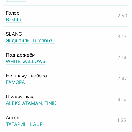
Голос
2:50
Bakhtin
SLANG
3:13
Эндшпиль
,
TumaniYO
Под дождём
2:14
WHITE GALLOWS
Не плачут небеса
2:47
ГАМОРА
Пьяная луна
3:16
ALEKS ATAMAN
,
FINIK
Ангел
1:32
ТАТАРИН
,
LAUR