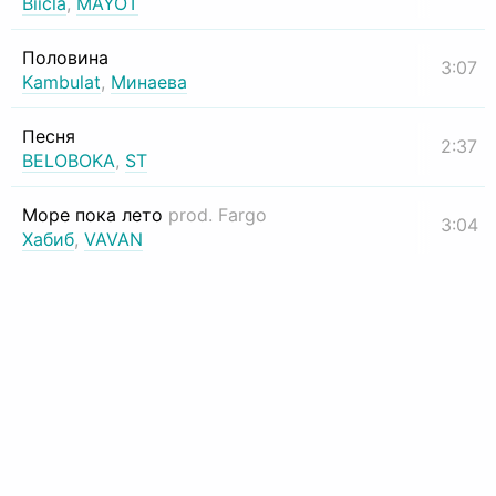
Biicla
,
MAYOT
Половина
3:07
Kambulat
,
Минаева
Песня
2:37
BELOBOKA
,
ST
Море пока лето
prod. Fargo
3:04
Хабиб
,
VAVAN