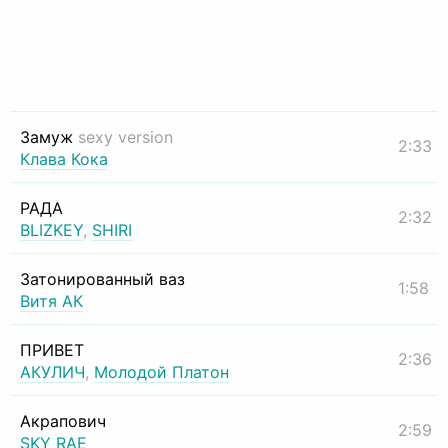
Замуж
sexy version
2:33
Клава Кока
РАДА
2:32
BLIZKEY
,
SHIRI
Затонированный ваз
1:58
Витя АК
ПРИВЕТ
2:36
АКУЛИЧ
,
Молодой Платон
Акрапович
2:59
SKY RAE