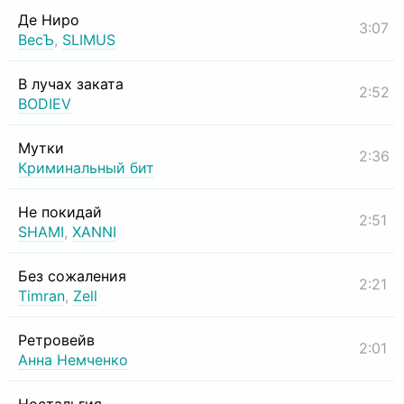
Де Ниро
3:07
ВесЪ
,
SLIMUS
В лучах заката
2:52
BODIEV
Мутки
2:36
Криминальный бит
Не покидай
2:51
SHAMI
,
XANNI
Без сожаления
2:21
Timran
,
Zell
Ретровейв
2:01
Анна Немченко