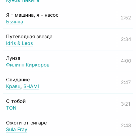
Кунов Никита
Я – машина, я – насос
2:52
Бьянка
Путеводная звезда
2:34
Idris & Leos
Луиза
4:00
Филипп Киркоров
Свидание
2:47
Кравц
,
SHAMI
С тобой
3:21
TONI
Ожоги от сигарет
2:48
Sula Fray