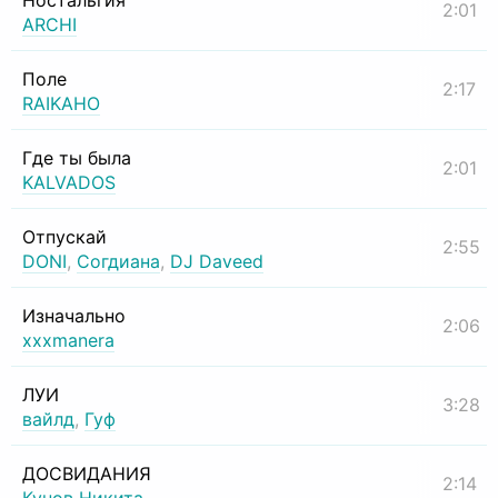
Ностальгия
2:01
ARCHI
Поле
2:17
RAIKAHO
Где ты была
2:01
KALVADOS
Отпускай
2:55
DONI
,
Согдиана
,
DJ Daveed
Изначально
2:06
xxxmanera
ЛУИ
3:28
вайлд
,
Гуф
ДОСВИДАНИЯ
2:14