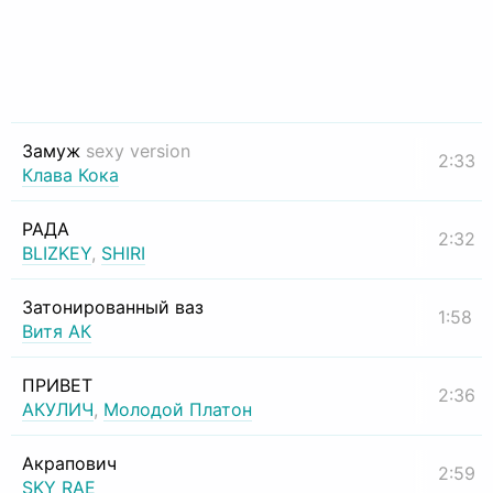
Замуж
sexy version
2:33
Клава Кока
РАДА
2:32
BLIZKEY
,
SHIRI
Затонированный ваз
1:58
Витя АК
ПРИВЕТ
2:36
АКУЛИЧ
,
Молодой Платон
Акрапович
2:59
SKY RAE