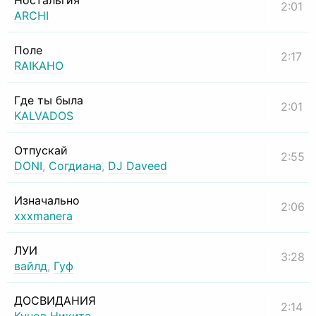
Ностальгия
2:01
ARCHI
Поле
2:17
RAIKAHO
Где ты была
2:01
KALVADOS
Отпускай
2:55
DONI
,
Согдиана
,
DJ Daveed
Изначально
2:06
xxxmanera
ЛУИ
3:28
вайлд
,
Гуф
ДОСВИДАНИЯ
2:14