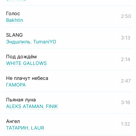
Голос
2:50
Bakhtin
SLANG
3:13
Эндшпиль
,
TumaniYO
Под дождём
2:14
WHITE GALLOWS
Не плачут небеса
2:47
ГАМОРА
Пьяная луна
3:16
ALEKS ATAMAN
,
FINIK
Ангел
1:32
ТАТАРИН
,
LAUR