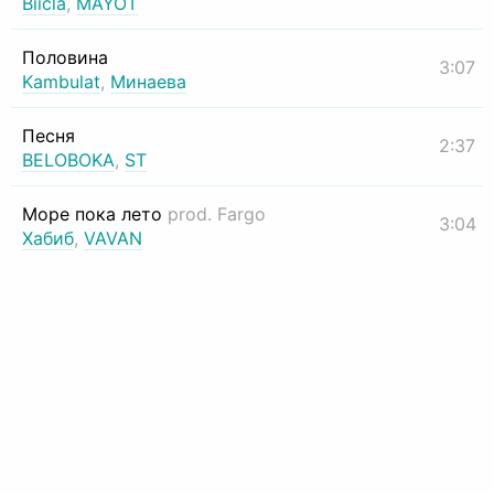
Biicla
,
MAYOT
Половина
3:07
Kambulat
,
Минаева
Песня
2:37
BELOBOKA
,
ST
Море пока лето
prod. Fargo
3:04
Хабиб
,
VAVAN