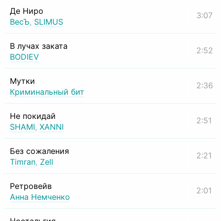
Де Ниро
3:07
ВесЪ
,
SLIMUS
В лучах заката
2:52
BODIEV
Мутки
2:36
Криминальный бит
Не покидай
2:51
SHAMI
,
XANNI
Без сожаления
2:21
Timran
,
Zell
Ретровейв
2:01
Анна Немченко