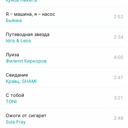
Кунов Никита
Я – машина, я – насос
2:52
Бьянка
Путеводная звезда
2:34
Idris & Leos
Луиза
4:00
Филипп Киркоров
Свидание
2:47
Кравц
,
SHAMI
С тобой
3:21
TONI
Ожоги от сигарет
2:48
Sula Fray