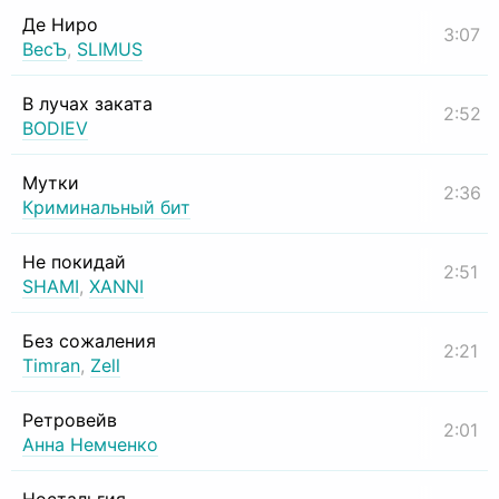
Де Ниро
3:07
ВесЪ
,
SLIMUS
В лучах заката
2:52
BODIEV
Мутки
2:36
Криминальный бит
Не покидай
2:51
SHAMI
,
XANNI
Без сожаления
2:21
Timran
,
Zell
Ретровейв
2:01
Анна Немченко