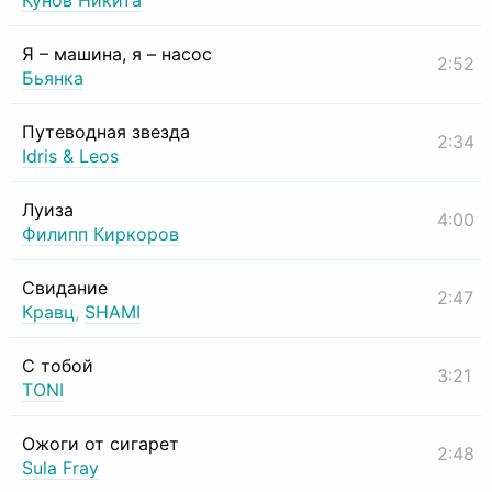
Кунов Никита
Я – машина, я – насос
2:52
Бьянка
Путеводная звезда
2:34
Idris & Leos
Луиза
4:00
Филипп Киркоров
Свидание
2:47
Кравц
,
SHAMI
С тобой
3:21
TONI
Ожоги от сигарет
2:48
Sula Fray