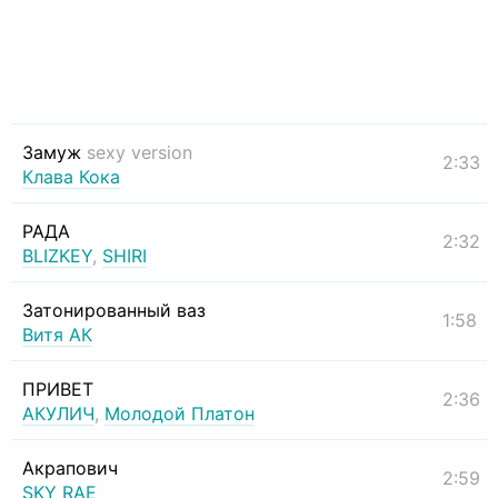
Замуж
sexy version
2:33
Клава Кока
РАДА
2:32
BLIZKEY
,
SHIRI
Затонированный ваз
1:58
Витя АК
ПРИВЕТ
2:36
АКУЛИЧ
,
Молодой Платон
Акрапович
2:59
SKY RAE