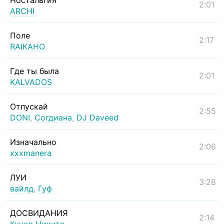
Ностальгия
2:01
ARCHI
Поле
2:17
RAIKAHO
Где ты была
2:01
KALVADOS
Отпускай
2:55
DONI
,
Согдиана
,
DJ Daveed
Изначально
2:06
xxxmanera
ЛУИ
3:28
вайлд
,
Гуф
ДОСВИДАНИЯ
2:14