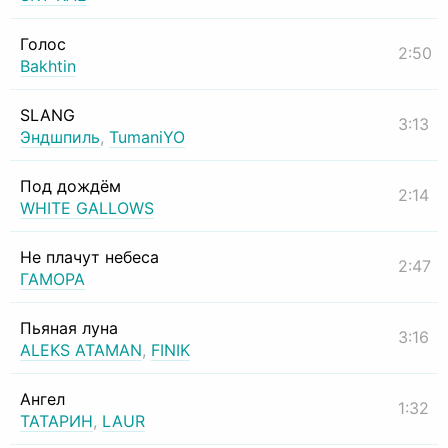
Голос
2:50
Bakhtin
SLANG
3:13
Эндшпиль
,
TumaniYO
Под дождём
2:14
WHITE GALLOWS
Не плачут небеса
2:47
ГАМОРА
Пьяная луна
3:16
ALEKS ATAMAN
,
FINIK
Ангел
1:32
ТАТАРИН
,
LAUR