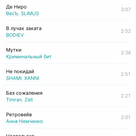
Де Ниро
3:07
ВесЪ
,
SLIMUS
В лучах заката
2:52
BODIEV
Мутки
2:36
Криминальный бит
Не покидай
2:51
SHAMI
,
XANNI
Без сожаления
2:21
Timran
,
Zell
Ретровейв
2:01
Анна Немченко