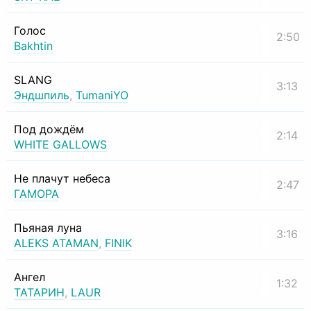
Голос
2:50
Bakhtin
SLANG
3:13
Эндшпиль
,
TumaniYO
Под дождём
2:14
WHITE GALLOWS
Не плачут небеса
2:47
ГАМОРА
Пьяная луна
3:16
ALEKS ATAMAN
,
FINIK
Ангел
1:32
ТАТАРИН
,
LAUR