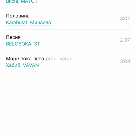
Biicla
,
MAYOT
Половина
3:07
Kambulat
,
Минаева
Песня
2:37
BELOBOKA
,
ST
Море пока лето
prod. Fargo
3:04
Хабиб
,
VAVAN