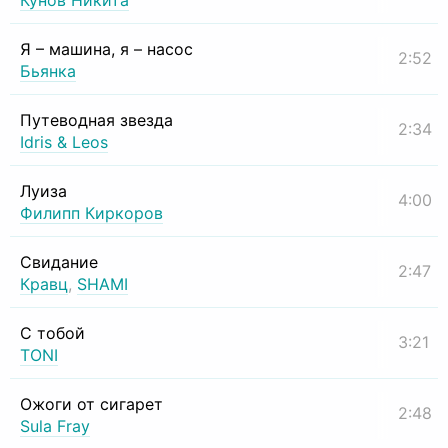
Кунов Никита
Я – машина, я – насос
2:52
Бьянка
Путеводная звезда
2:34
Idris & Leos
Луиза
4:00
Филипп Киркоров
Свидание
2:47
Кравц
,
SHAMI
С тобой
3:21
TONI
Ожоги от сигарет
2:48
Sula Fray