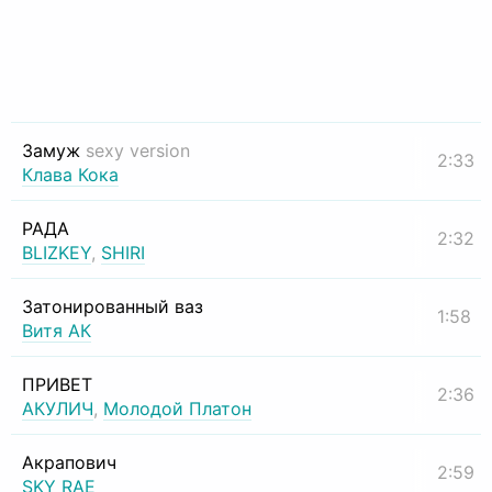
Замуж
sexy version
2:33
Клава Кока
РАДА
2:32
BLIZKEY
,
SHIRI
Затонированный ваз
1:58
Витя АК
ПРИВЕТ
2:36
АКУЛИЧ
,
Молодой Платон
Акрапович
2:59
SKY RAE