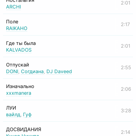
Ностальгия
2:01
ARCHI
Поле
2:17
RAIKAHO
Где ты была
2:01
KALVADOS
Отпускай
2:55
DONI
,
Согдиана
,
DJ Daveed
Изначально
2:06
xxxmanera
ЛУИ
3:28
вайлд
,
Гуф
ДОСВИДАНИЯ
2:14