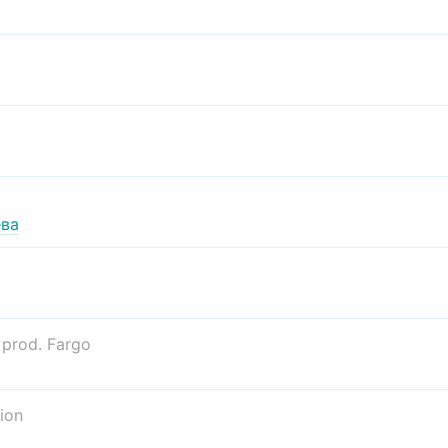
ва
о
prod. Fargo
ion