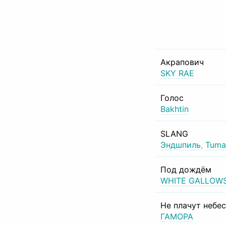
Акрапович
SKY RAE
Голос
Bakhtin
SLANG
Эндшпиль
,
Tuma
Под дождём
WHITE GALLOW
Не плачут небе
ГАМОРА