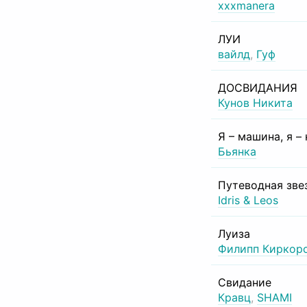
xxxmanera
ЛУИ
вайлд
,
Гуф
ДОСВИДАНИЯ
Кунов Никита
Я – машина, я –
Бьянка
Путеводная зве
Idris & Leos
Луиза
Филипп Киркор
Свидание
Кравц
,
SHAMI