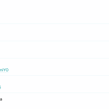
niYO
S
са