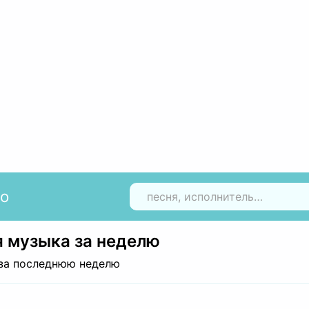
io
Н
 музыка за неделю
за последнюю неделю