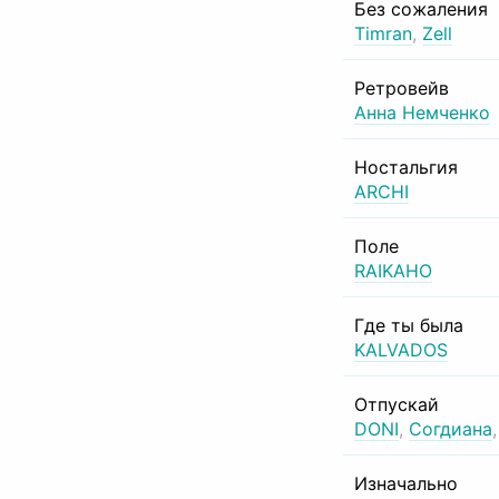
Без сожаления
Timran
,
Zell
Ретровейв
Анна Немченко
Ностальгия
ARCHI
Поле
RAIKAHO
Где ты была
KALVADOS
Отпускай
DONI
,
Согдиана
Изначально