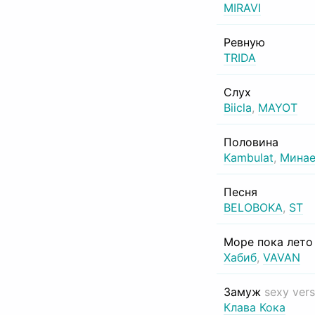
MIRAVI
Ревную
TRIDA
Слух
Biicla
,
MAYOT
Половина
Kambulat
,
Минае
Песня
BELOBOKA
,
ST
Море пока лет
Хабиб
,
VAVAN
Замуж
sexy vers
Клава Кока