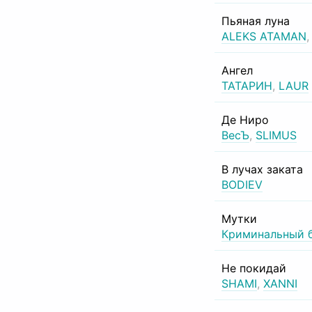
Пьяная луна
ALEKS ATAMAN
Ангел
ТАТАРИН
,
LAUR
Де Ниро
ВесЪ
,
SLIMUS
В лучах заката
BODIEV
Мутки
Криминальный 
Не покидай
SHAMI
,
XANNI