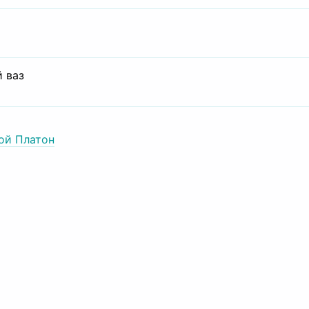
 ваз
ой Платон