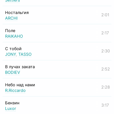
Settlers
Ностальгия
2:01
ARCHI
Поле
2:17
RAIKAHO
С тобой
2:30
JONY
,
TASSO
В лучах заката
2:52
BODIEV
Небо над нами
2:28
R.Riccardo
Бензин
3:17
Luxor