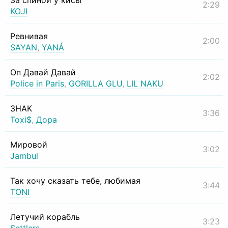
За спиной у кисы
2:29
KOJI
Ревнивая
2:00
SAYAN
,
YANÁ
Оп Давай Давай
2:02
Police in Paris
,
GORILLA GLU
,
LIL NAKU
ЗНАК
3:36
Toxi$
,
Дора
Мировой
3:02
Jambul
Так хочу сказать тебе, любимая
3:44
TONI
Летучий корабль
3:23