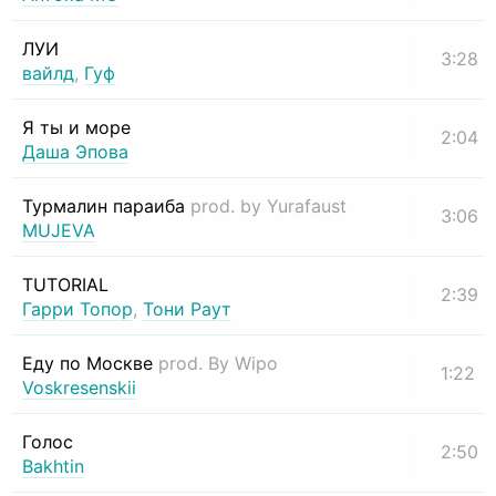
ЛУИ
3:28
вайлд
,
Гуф
Я ты и море
2:04
Даша Эпова
Турмалин параиба
prod. by Yurafaust
3:06
MUJEVA
TUTORIAL
2:39
Гарри Топор
,
Тони Раут
Еду по Москве
prod. By Wipo
1:22
Voskresenskii
Голос
2:50
Bakhtin