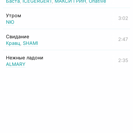
Баста
,
ICEGERGERT
,
МАКСИ ГРИН
,
Onative
Утром
3:02
NЮ
Свидание
2:47
Кравц
,
SHAMI
Нежные ладони
2:35
ALMARY