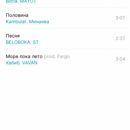
Biicla
,
MAYOT
Половина
3:07
Kambulat
,
Минаева
Песня
2:37
BELOBOKA
,
ST
Море пока лето
prod. Fargo
3:04
Хабиб
,
VAVAN