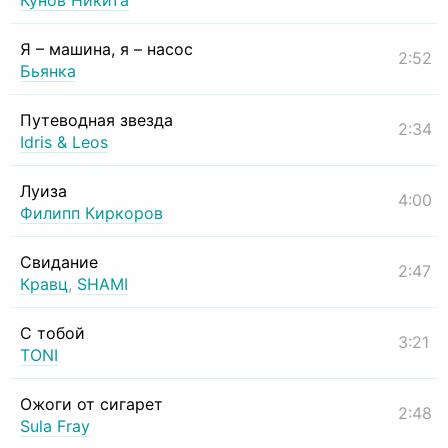
Кунов Никита
Я – машина, я – насос
2:52
Бьянка
Путеводная звезда
2:34
Idris & Leos
Луиза
4:00
Филипп Киркоров
Свидание
2:47
Кравц
,
SHAMI
С тобой
3:21
TONI
Ожоги от сигарет
2:48
Sula Fray