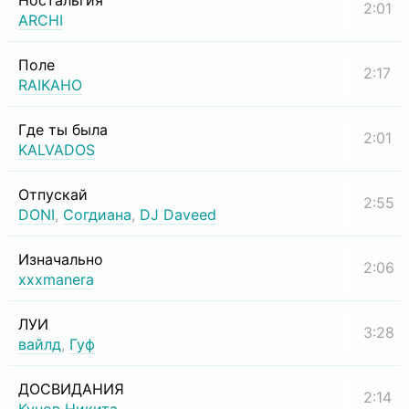
Ностальгия
2:01
ARCHI
Поле
2:17
RAIKAHO
Где ты была
2:01
KALVADOS
Отпускай
2:55
DONI
,
Согдиана
,
DJ Daveed
Изначально
2:06
xxxmanera
ЛУИ
3:28
вайлд
,
Гуф
ДОСВИДАНИЯ
2:14