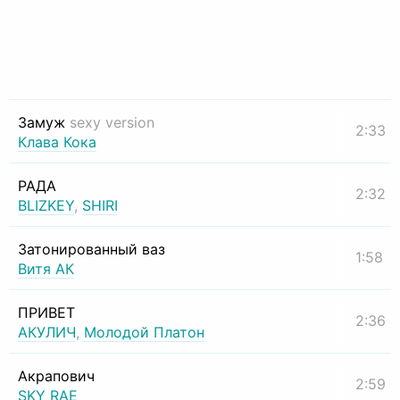
Замуж
sexy version
2:33
Клава Кока
РАДА
2:32
BLIZKEY
,
SHIRI
Затонированный ваз
1:58
Витя АК
ПРИВЕТ
2:36
АКУЛИЧ
,
Молодой Платон
Акрапович
2:59
SKY RAE