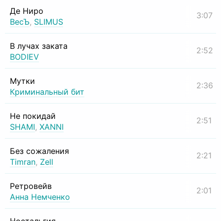
Де Ниро
3:07
ВесЪ
,
SLIMUS
В лучах заката
2:52
BODIEV
Мутки
2:36
Криминальный бит
Не покидай
2:51
SHAMI
,
XANNI
Без сожаления
2:21
Timran
,
Zell
Ретровейв
2:01
Анна Немченко