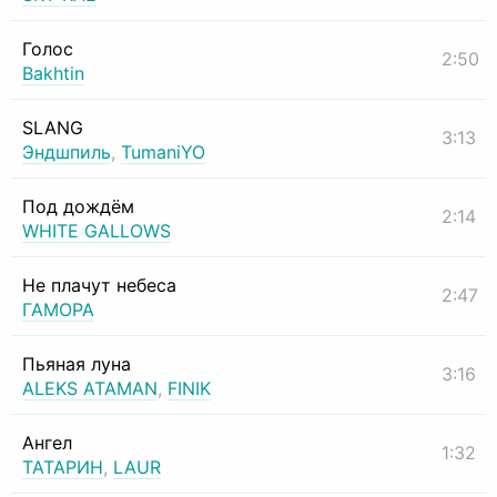
Голос
2:50
Bakhtin
SLANG
3:13
Эндшпиль
,
TumaniYO
Под дождём
2:14
WHITE GALLOWS
Не плачут небеса
2:47
ГАМОРА
Пьяная луна
3:16
ALEKS ATAMAN
,
FINIK
Ангел
1:32
ТАТАРИН
,
LAUR