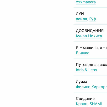
xxxmanera
ЛУИ
вайлд
,
Гуф
ДОСВИДАНИЯ
Кунов Никита
Я – машина, я –
Бьянка
Путеводная зве
Idris & Leos
Луиза
Филипп Киркор
Свидание
Кравц
,
SHAMI