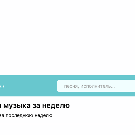
io
Н
 музыка за неделю
за последнюю неделю