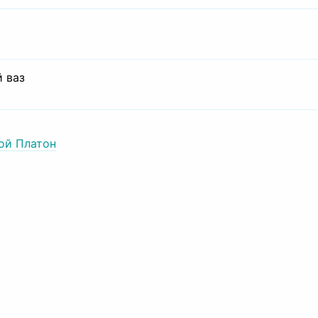
 ваз
ой Платон