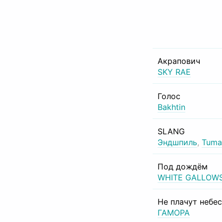
Акрапович
SKY RAE
Голос
Bakhtin
SLANG
Эндшпиль
,
Tuma
Под дождём
WHITE GALLOW
Не плачут небе
ГАМОРА