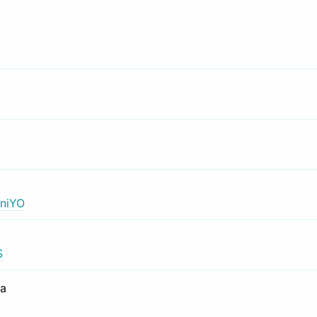
niYO
S
са