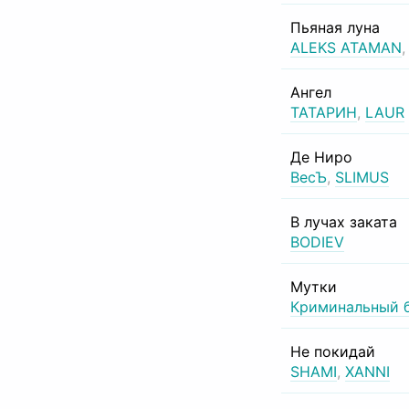
Пьяная луна
ALEKS ATAMAN
Ангел
ТАТАРИН
,
LAUR
Де Ниро
ВесЪ
,
SLIMUS
В лучах заката
BODIEV
Мутки
Криминальный 
Не покидай
SHAMI
,
XANNI