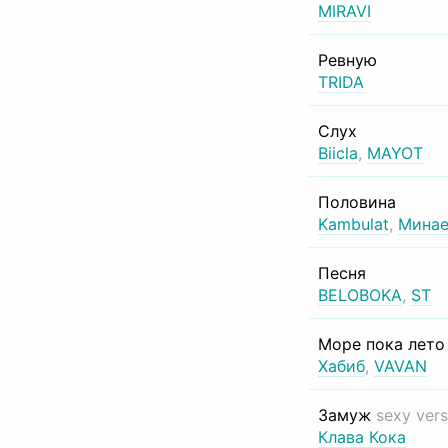
MIRAVI
Ревную
TRIDA
Слух
Biicla
,
MAYOT
Половина
Kambulat
,
Минае
Песня
BELOBOKA
,
ST
Море пока лет
Хабиб
,
VAVAN
Замуж
sexy vers
Клава Кока