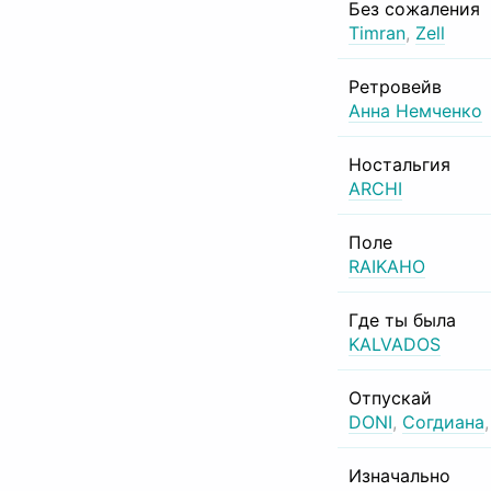
Без сожаления
Timran
,
Zell
Ретровейв
Анна Немченко
Ностальгия
ARCHI
Поле
RAIKAHO
Где ты была
KALVADOS
Отпускай
DONI
,
Согдиана
Изначально