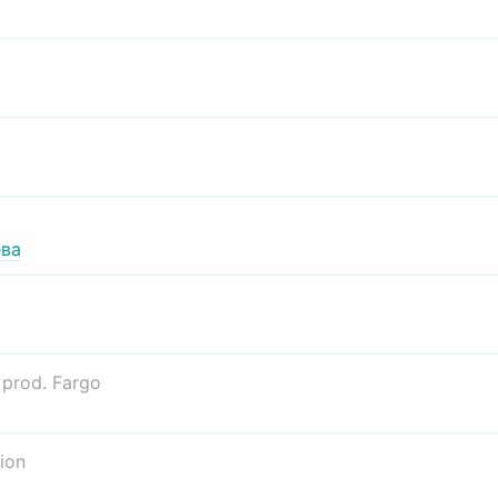
ва
о
prod. Fargo
ion