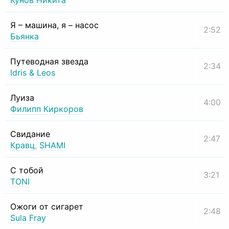
Кунов Никита
Я – машина, я – насос
2:52
Бьянка
Путеводная звезда
2:34
Idris & Leos
Луиза
4:00
Филипп Киркоров
Свидание
2:47
Кравц
,
SHAMI
С тобой
3:21
TONI
Ожоги от сигарет
2:48
Sula Fray