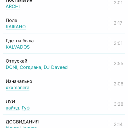
Ностальгия
2:01
ARCHI
Поле
2:17
RAIKAHO
Где ты была
2:01
KALVADOS
Отпускай
2:55
DONI
,
Согдиана
,
DJ Daveed
Изначально
2:06
xxxmanera
ЛУИ
3:28
вайлд
,
Гуф
ДОСВИДАНИЯ
2:14