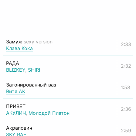
Замуж
sexy version
2:33
Клава Кока
РАДА
2:32
BLIZKEY
,
SHIRI
Затонированный ваз
1:58
Витя АК
ПРИВЕТ
2:36
АКУЛИЧ
,
Молодой Платон
Акрапович
2:59
SKY RAE