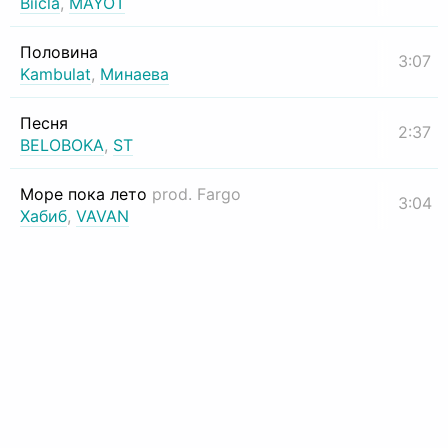
Biicla
,
MAYOT
Половина
3:07
Kambulat
,
Минаева
Песня
2:37
BELOBOKA
,
ST
Море пока лето
prod. Fargo
3:04
Хабиб
,
VAVAN