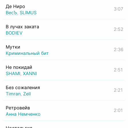
Де Ниро
3:07
ВесЪ
,
SLIMUS
В лучах заката
2:52
BODIEV
Мутки
2:36
Криминальный бит
Не покидай
2:51
SHAMI
,
XANNI
Без сожаления
2:21
Timran
,
Zell
Ретровейв
2:01
Анна Немченко