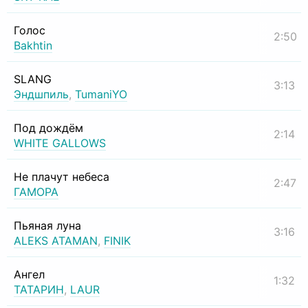
Голос
2:50
Bakhtin
SLANG
3:13
Эндшпиль
,
TumaniYO
Под дождём
2:14
WHITE GALLOWS
Не плачут небеса
2:47
ГАМОРА
Пьяная луна
3:16
ALEKS ATAMAN
,
FINIK
Ангел
1:32
ТАТАРИН
,
LAUR