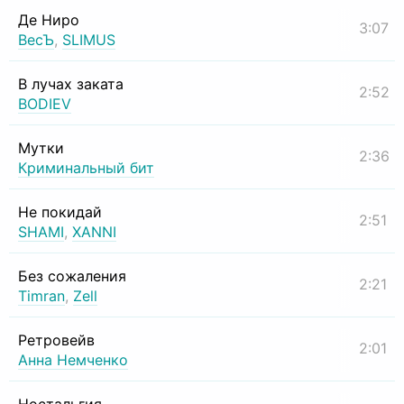
Де Ниро
3:07
ВесЪ
,
SLIMUS
В лучах заката
2:52
BODIEV
Мутки
2:36
Криминальный бит
Не покидай
2:51
SHAMI
,
XANNI
Без сожаления
2:21
Timran
,
Zell
Ретровейв
2:01
Анна Немченко