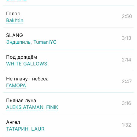
Голос
2:50
Bakhtin
SLANG
3:13
Эндшпиль
,
TumaniYO
Под дождём
2:14
WHITE GALLOWS
Не плачут небеса
2:47
ГАМОРА
Пьяная луна
3:16
ALEKS ATAMAN
,
FINIK
Ангел
1:32
ТАТАРИН
,
LAUR