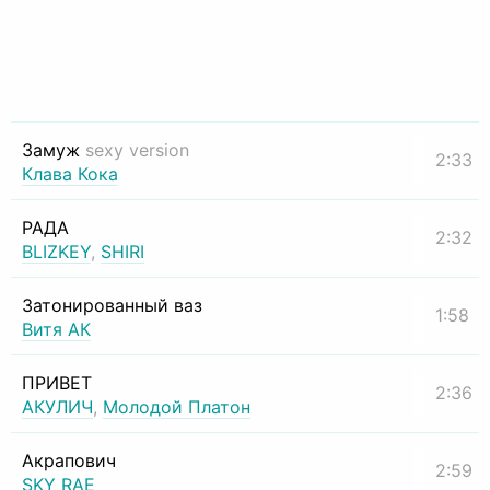
Замуж
sexy version
2:33
Клава Кока
РАДА
2:32
BLIZKEY
,
SHIRI
Затонированный ваз
1:58
Витя АК
ПРИВЕТ
2:36
АКУЛИЧ
,
Молодой Платон
Акрапович
2:59
SKY RAE