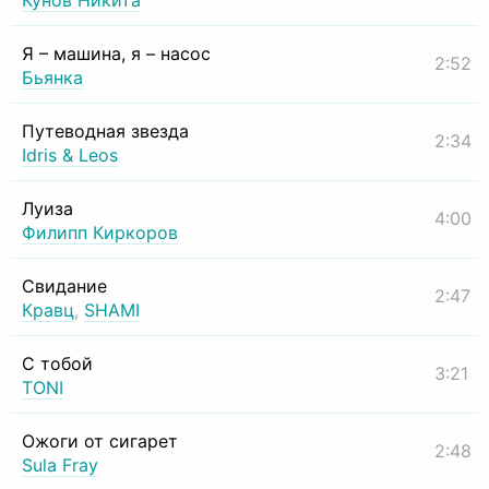
Кунов Никита
Я – машина, я – насос
2:52
Бьянка
Путеводная звезда
2:34
Idris & Leos
Луиза
4:00
Филипп Киркоров
Свидание
2:47
Кравц
,
SHAMI
С тобой
3:21
TONI
Ожоги от сигарет
2:48
Sula Fray