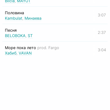
Biicla
,
MAYOT
Половина
3:07
Kambulat
,
Минаева
Песня
2:37
BELOBOKA
,
ST
Море пока лето
prod. Fargo
3:04
Хабиб
,
VAVAN