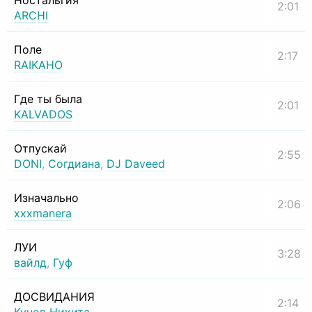
Ностальгия
2:01
ARCHI
Поле
2:17
RAIKAHO
Где ты была
2:01
KALVADOS
Отпускай
2:55
DONI
,
Согдиана
,
DJ Daveed
Изначально
2:06
xxxmanera
ЛУИ
3:28
вайлд
,
Гуф
ДОСВИДАНИЯ
2:14