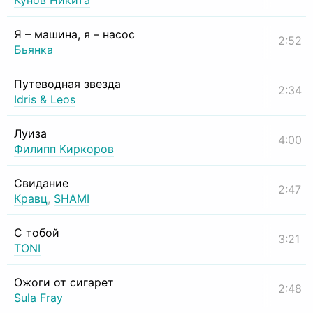
Кунов Никита
Я – машина, я – насос
2:52
Бьянка
Путеводная звезда
2:34
Idris & Leos
Луиза
4:00
Филипп Киркоров
Свидание
2:47
Кравц
,
SHAMI
С тобой
3:21
TONI
Ожоги от сигарет
2:48
Sula Fray