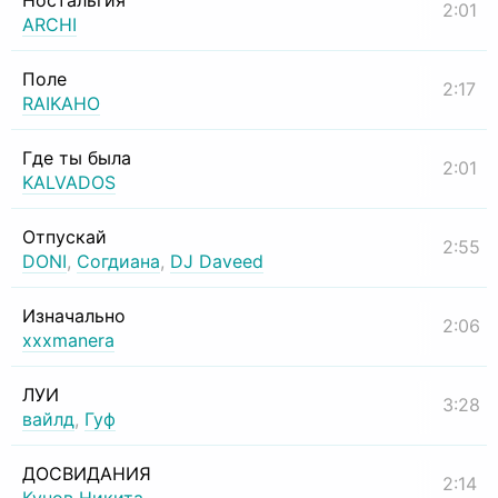
Ностальгия
2:01
ARCHI
Поле
2:17
RAIKAHO
Где ты была
2:01
KALVADOS
Отпускай
2:55
DONI
,
Согдиана
,
DJ Daveed
Изначально
2:06
xxxmanera
ЛУИ
3:28
вайлд
,
Гуф
ДОСВИДАНИЯ
2:14