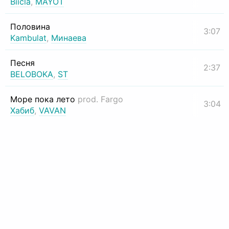
Biicla
,
MAYOT
Половина
3:07
Kambulat
,
Минаева
Песня
2:37
BELOBOKA
,
ST
Море пока лето
prod. Fargo
3:04
Хабиб
,
VAVAN