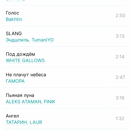
Голос
2:50
Bakhtin
SLANG
3:13
Эндшпиль
,
TumaniYO
Под дождём
2:14
WHITE GALLOWS
Не плачут небеса
2:47
ГАМОРА
Пьяная луна
3:16
ALEKS ATAMAN
,
FINIK
Ангел
1:32
ТАТАРИН
,
LAUR