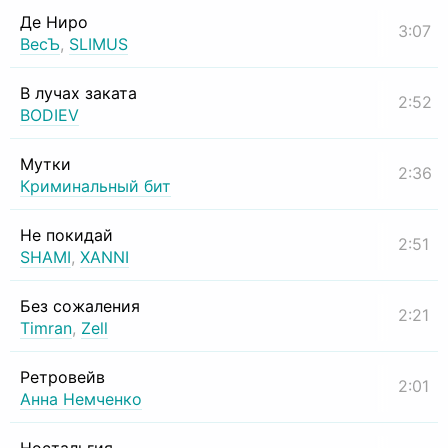
Де Ниро
3:07
ВесЪ
,
SLIMUS
В лучах заката
2:52
BODIEV
Мутки
2:36
Криминальный бит
Не покидай
2:51
SHAMI
,
XANNI
Без сожаления
2:21
Timran
,
Zell
Ретровейв
2:01
Анна Немченко