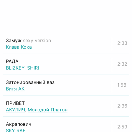
Замуж
sexy version
2:33
Клава Кока
РАДА
2:32
BLIZKEY
,
SHIRI
Затонированный ваз
1:58
Витя АК
ПРИВЕТ
2:36
АКУЛИЧ
,
Молодой Платон
Акрапович
2:59
SKY RAE