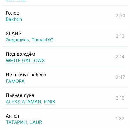
Голос
2:50
Bakhtin
SLANG
3:13
Эндшпиль
,
TumaniYO
Под дождём
2:14
WHITE GALLOWS
Не плачут небеса
2:47
ГАМОРА
Пьяная луна
3:16
ALEKS ATAMAN
,
FINIK
Ангел
1:32
ТАТАРИН
,
LAUR