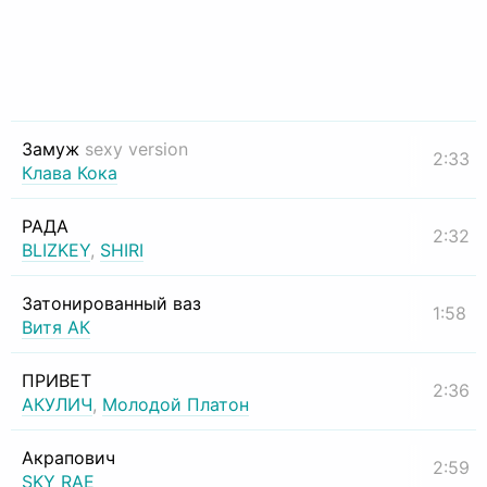
Замуж
sexy version
2:33
Клава Кока
РАДА
2:32
BLIZKEY
,
SHIRI
Затонированный ваз
1:58
Витя АК
ПРИВЕТ
2:36
АКУЛИЧ
,
Молодой Платон
Акрапович
2:59
SKY RAE