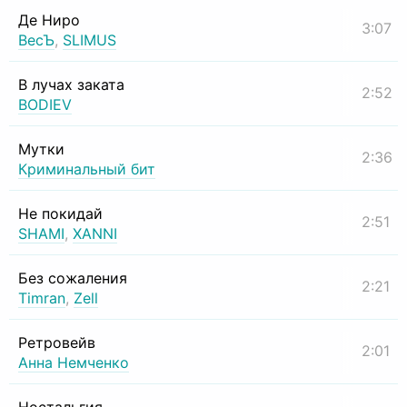
Де Ниро
3:07
ВесЪ
,
SLIMUS
В лучах заката
2:52
BODIEV
Мутки
2:36
Криминальный бит
Не покидай
2:51
SHAMI
,
XANNI
Без сожаления
2:21
Timran
,
Zell
Ретровейв
2:01
Анна Немченко