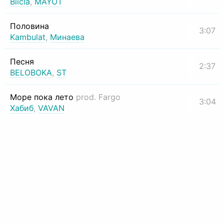
Biicla
,
MAYOT
Половина
3:07
Kambulat
,
Минаева
Песня
2:37
BELOBOKA
,
ST
Море пока лето
prod. Fargo
3:04
Хабиб
,
VAVAN