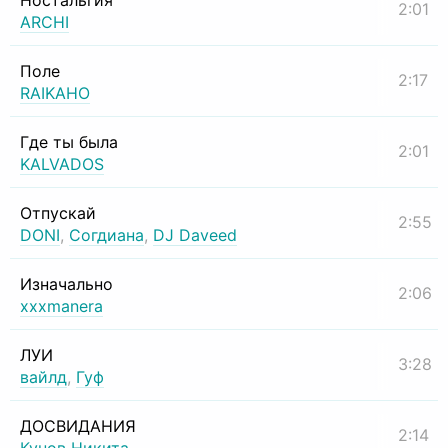
Ностальгия
2:01
ARCHI
Поле
2:17
RAIKAHO
Где ты была
2:01
KALVADOS
Отпускай
2:55
DONI
,
Согдиана
,
DJ Daveed
Изначально
2:06
xxxmanera
ЛУИ
3:28
вайлд
,
Гуф
ДОСВИДАНИЯ
2:14