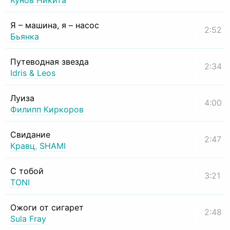
Кунов Никита
Я – машина, я – насос
2:52
Бьянка
Путеводная звезда
2:34
Idris & Leos
Луиза
4:00
Филипп Киркоров
Свидание
2:47
Кравц
,
SHAMI
С тобой
3:21
TONI
Ожоги от сигарет
2:48
Sula Fray