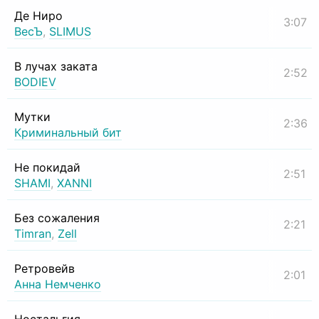
Де Ниро
3:07
ВесЪ
,
SLIMUS
В лучах заката
2:52
BODIEV
Мутки
2:36
Криминальный бит
Не покидай
2:51
SHAMI
,
XANNI
Без сожаления
2:21
Timran
,
Zell
Ретровейв
2:01
Анна Немченко