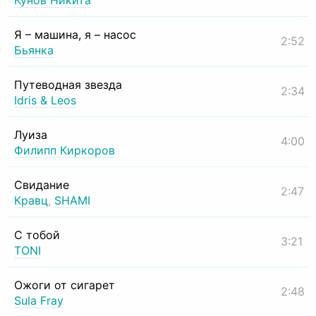
Кунов Никита
Я – машина, я – насос
2:52
Бьянка
Путеводная звезда
2:34
Idris & Leos
Луиза
4:00
Филипп Киркоров
Свидание
2:47
Кравц
,
SHAMI
С тобой
3:21
TONI
Ожоги от сигарет
2:48
Sula Fray