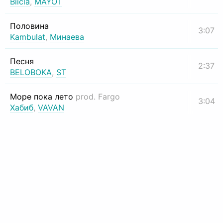
Biicla
,
MAYOT
Половина
3:07
Kambulat
,
Минаева
Песня
2:37
BELOBOKA
,
ST
Море пока лето
prod. Fargo
3:04
Хабиб
,
VAVAN