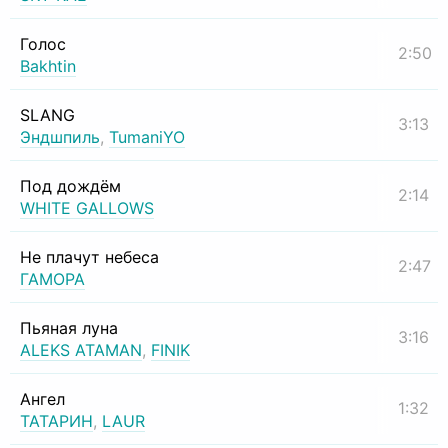
Голос
2:50
Bakhtin
SLANG
3:13
Эндшпиль
,
TumaniYO
Под дождём
2:14
WHITE GALLOWS
Не плачут небеса
2:47
ГАМОРА
Пьяная луна
3:16
ALEKS ATAMAN
,
FINIK
Ангел
1:32
ТАТАРИН
,
LAUR