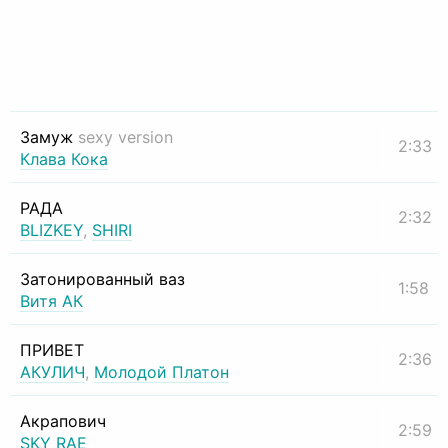
Замуж
sexy version
2:33
Клава Кока
РАДА
2:32
BLIZKEY
,
SHIRI
Затонированный ваз
1:58
Витя АК
ПРИВЕТ
2:36
АКУЛИЧ
,
Молодой Платон
Акрапович
2:59
SKY RAE