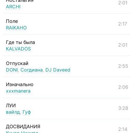
Ностальгия
2:01
ARCHI
Поле
2:17
RAIKAHO
Где ты была
2:01
KALVADOS
Отпускай
2:55
DONI
,
Согдиана
,
DJ Daveed
Изначально
2:06
xxxmanera
ЛУИ
3:28
вайлд
,
Гуф
ДОСВИДАНИЯ
2:14