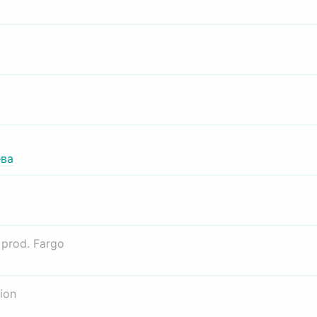
ва
о
prod. Fargo
ion