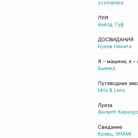
xxxmanera
ЛУИ
вайлд
,
Гуф
ДОСВИДАНИЯ
Кунов Никита
Я – машина, я –
Бьянка
Путеводная зве
Idris & Leos
Луиза
Филипп Киркор
Свидание
Кравц
,
SHAMI