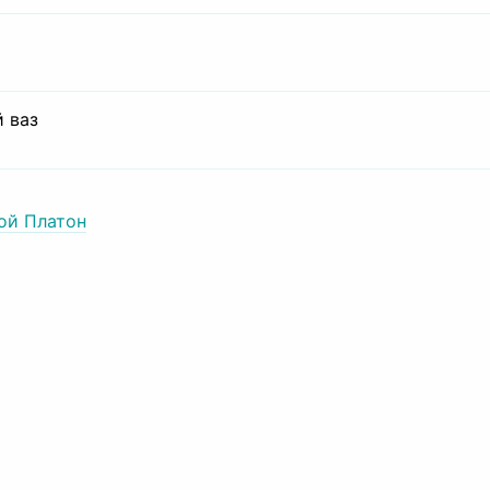
 ваз
ой Платон