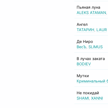
Пьяная луна
ALEKS ATAMAN
Ангел
ТАТАРИН
,
LAUR
Де Ниро
ВесЪ
,
SLIMUS
В лучах заката
BODIEV
Мутки
Криминальный 
Не покидай
SHAMI
,
XANNI