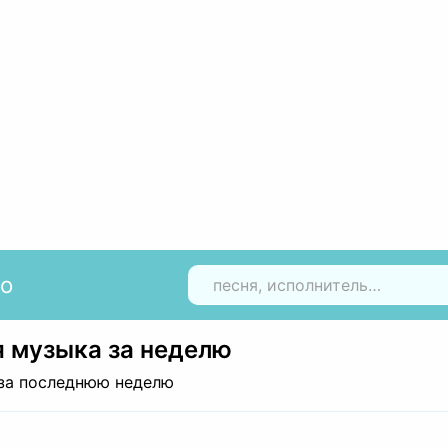
io
Н
 музыка за неделю
за последнюю неделю