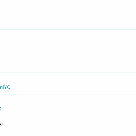
niYO
S
са