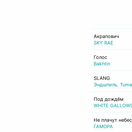
Акрапович
SKY RAE
Голос
Bakhtin
SLANG
Эндшпиль
,
Tuma
Под дождём
WHITE GALLOW
Не плачут небе
ГАМОРА