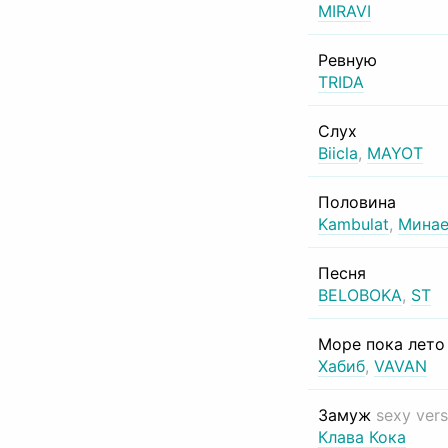
MIRAVI
Ревную
TRIDA
Слух
Biicla
,
MAYOT
Половина
Kambulat
,
Минае
Песня
BELOBOKA
,
ST
Море пока лет
Хабиб
,
VAVAN
Замуж
sexy vers
Клава Кока