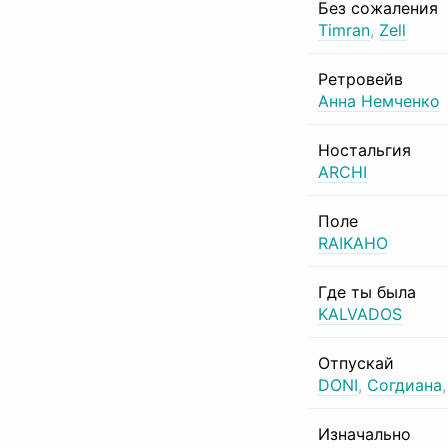
Без сожаления
Timran
,
Zell
Ретровейв
Анна Немченко
Ностальгия
ARCHI
Поле
RAIKAHO
Где ты была
KALVADOS
Отпускай
DONI
,
Согдиана
Изначально