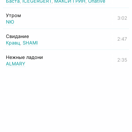
Баста
,
ICEGERGERT
,
МАКСИ ГРИН
,
Onative
Утром
3:02
NЮ
Свидание
2:47
Кравц
,
SHAMI
Нежные ладони
2:35
ALMARY