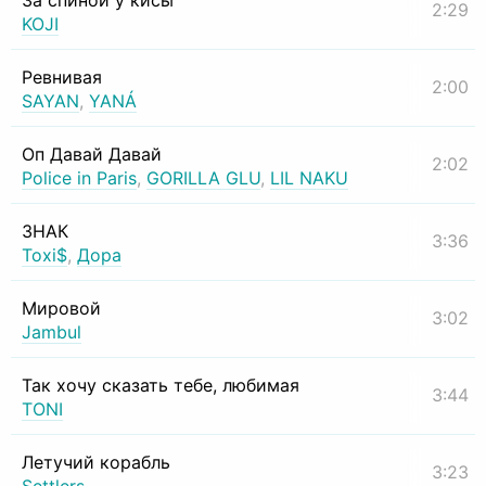
За спиной у кисы
2:29
KOJI
Ревнивая
2:00
SAYAN
,
YANÁ
Оп Давай Давай
2:02
Police in Paris
,
GORILLA GLU
,
LIL NAKU
ЗНАК
3:36
Toxi$
,
Дора
Мировой
3:02
Jambul
Так хочу сказать тебе, любимая
3:44
TONI
Летучий корабль
3:23