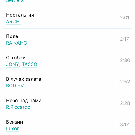
Settlers
Ностальгия
2:01
ARCHI
Поле
2:17
RAIKAHO
С тобой
2:30
JONY
,
TASSO
В лучах заката
2:52
BODIEV
Небо над нами
2:28
R.Riccardo
Бензин
3:17
Luxor