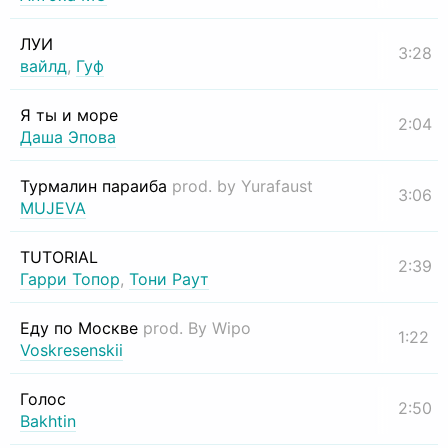
ЛУИ
3:28
вайлд
,
Гуф
Я ты и море
2:04
Даша Эпова
Турмалин параиба
prod. by Yurafaust
3:06
MUJEVA
TUTORIAL
2:39
Гарри Топор
,
Тони Раут
Еду по Москве
prod. By Wipo
1:22
Voskresenskii
Голос
2:50
Bakhtin