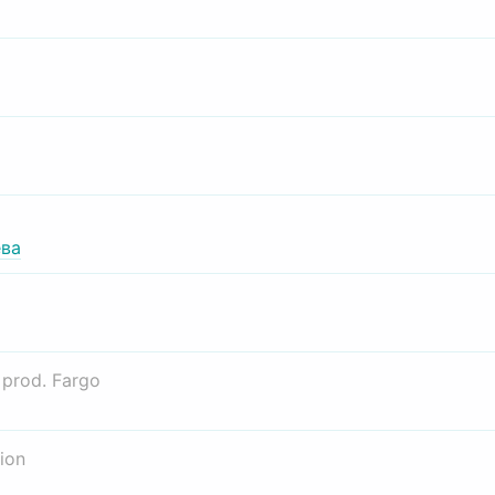
ва
о
prod. Fargo
ion