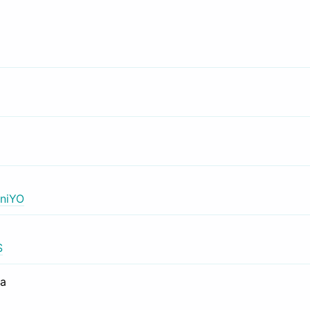
niYO
S
са