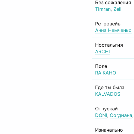
Без сожаления
Timran
,
Zell
Ретровейв
Анна Немченко
Ностальгия
ARCHI
Поле
RAIKAHO
Где ты была
KALVADOS
Отпускай
DONI
,
Согдиана
Изначально