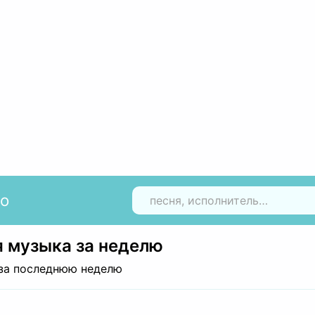
io
Н
 музыка за неделю
за последнюю неделю