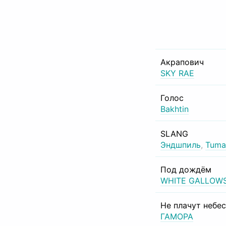
Акрапович
SKY RAE
Голос
Bakhtin
SLANG
Эндшпиль
,
Tuma
Под дождём
WHITE GALLOW
Не плачут небе
ГАМОРА