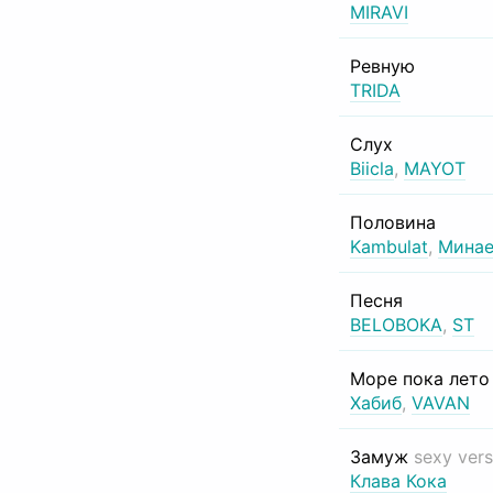
MIRAVI
Ревную
TRIDA
Слух
Biicla
,
MAYOT
Половина
Kambulat
,
Минае
Песня
BELOBOKA
,
ST
Море пока лет
Хабиб
,
VAVAN
Замуж
sexy vers
Клава Кока