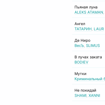
Пьяная луна
ALEKS ATAMAN
Ангел
ТАТАРИН
,
LAUR
Де Ниро
ВесЪ
,
SLIMUS
В лучах заката
BODIEV
Мутки
Криминальный 
Не покидай
SHAMI
,
XANNI