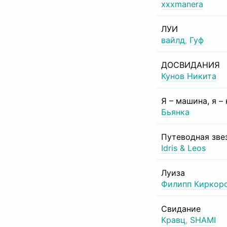
xxxmanera
ЛУИ
вайлд
,
Гуф
ДОСВИДАНИЯ
Кунов Никита
Я – машина, я –
Бьянка
Путеводная зве
Idris & Leos
Луиза
Филипп Киркор
Свидание
Кравц
,
SHAMI