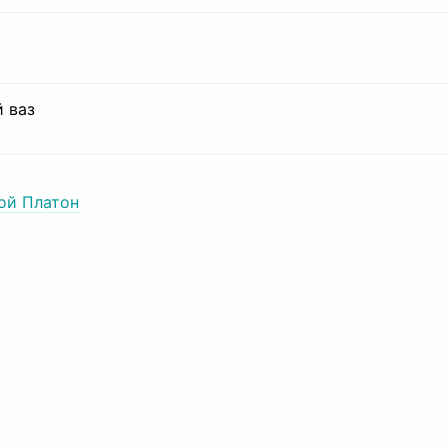
 ваз
ой Платон