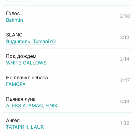
Голос
2:50
Bakhtin
SLANG
3:13
Эндшпиль
,
TumaniYO
Под дождём
2:14
WHITE GALLOWS
Не плачут небеса
2:47
ГАМОРА
Пьяная луна
3:16
ALEKS ATAMAN
,
FINIK
Ангел
1:32
ТАТАРИН
,
LAUR