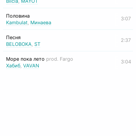
Biicla
,
MAYOT
Половина
3:07
Kambulat
,
Минаева
Песня
2:37
BELOBOKA
,
ST
Море пока лето
prod. Fargo
3:04
Хабиб
,
VAVAN