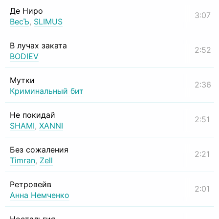
Де Ниро
3:07
ВесЪ
,
SLIMUS
В лучах заката
2:52
BODIEV
Мутки
2:36
Криминальный бит
Не покидай
2:51
SHAMI
,
XANNI
Без сожаления
2:21
Timran
,
Zell
Ретровейв
2:01
Анна Немченко