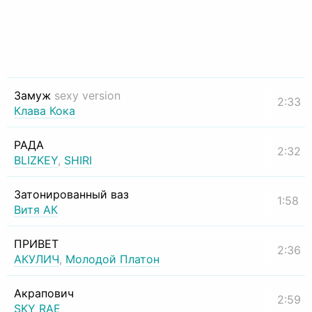
Замуж
sexy version
2:33
Клава Кока
РАДА
2:32
BLIZKEY
,
SHIRI
Затонированный ваз
1:58
Витя АК
ПРИВЕТ
2:36
АКУЛИЧ
,
Молодой Платон
Акрапович
2:59
SKY RAE