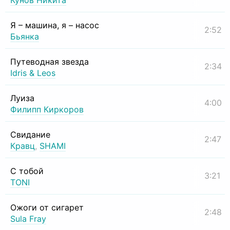
Кунов Никита
Я – машина, я – насос
2:52
Бьянка
Путеводная звезда
2:34
Idris & Leos
Луиза
4:00
Филипп Киркоров
Свидание
2:47
Кравц
,
SHAMI
С тобой
3:21
TONI
Ожоги от сигарет
2:48
Sula Fray