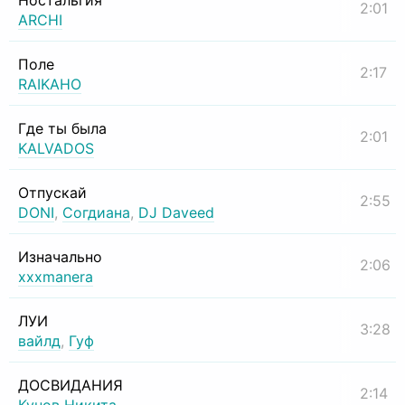
Ностальгия
2:01
ARCHI
Поле
2:17
RAIKAHO
Где ты была
2:01
KALVADOS
Отпускай
2:55
DONI
,
Согдиана
,
DJ Daveed
Изначально
2:06
xxxmanera
ЛУИ
3:28
вайлд
,
Гуф
ДОСВИДАНИЯ
2:14