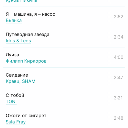
Кунов Никита
Я – машина, я – насос
2:52
Бьянка
Путеводная звезда
2:34
Idris & Leos
Луиза
4:00
Филипп Киркоров
Свидание
2:47
Кравц
,
SHAMI
С тобой
3:21
TONI
Ожоги от сигарет
2:48
Sula Fray