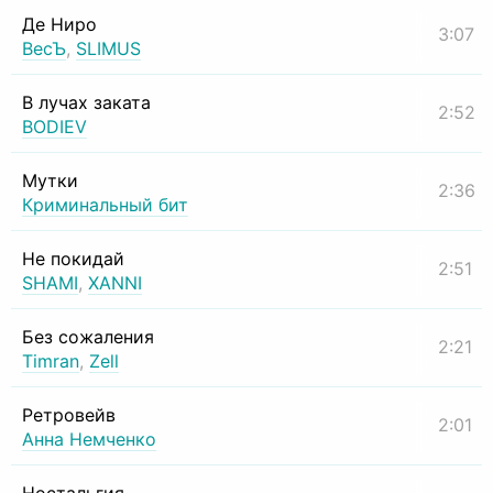
Де Ниро
3:07
ВесЪ
,
SLIMUS
В лучах заката
2:52
BODIEV
Мутки
2:36
Криминальный бит
Не покидай
2:51
SHAMI
,
XANNI
Без сожаления
2:21
Timran
,
Zell
Ретровейв
2:01
Анна Немченко