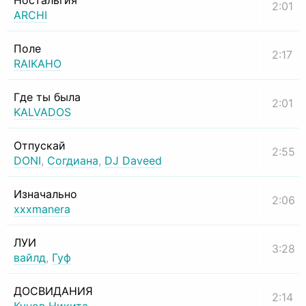
Ностальгия
2:01
ARCHI
Поле
2:17
RAIKAHO
Где ты была
2:01
KALVADOS
Отпускай
2:55
DONI
,
Согдиана
,
DJ Daveed
Изначально
2:06
xxxmanera
ЛУИ
3:28
вайлд
,
Гуф
ДОСВИДАНИЯ
2:14