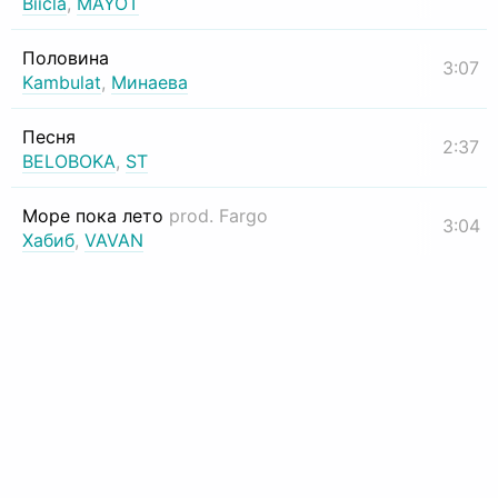
Biicla
,
MAYOT
Половина
3:07
Kambulat
,
Минаева
Песня
2:37
BELOBOKA
,
ST
Море пока лето
prod. Fargo
3:04
Хабиб
,
VAVAN