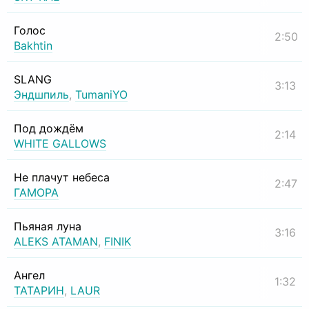
Голос
2:50
Bakhtin
SLANG
3:13
Эндшпиль
,
TumaniYO
Под дождём
2:14
WHITE GALLOWS
Не плачут небеса
2:47
ГАМОРА
Пьяная луна
3:16
ALEKS ATAMAN
,
FINIK
Ангел
1:32
ТАТАРИН
,
LAUR