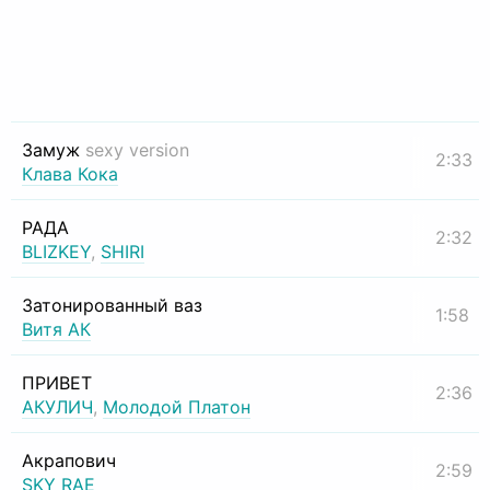
Замуж
sexy version
2:33
Клава Кока
РАДА
2:32
BLIZKEY
,
SHIRI
Затонированный ваз
1:58
Витя АК
ПРИВЕТ
2:36
АКУЛИЧ
,
Молодой Платон
Акрапович
2:59
SKY RAE