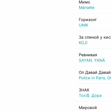
Мимо
Marselle
Горизонт
UNIK
За спиной у ки
KOJI
Ревнивая
SAYAN
,
YANÁ
Оп Давай Давай
Police in Paris
,
G
ЗНАК
Toxi$
,
Дора
Мировой