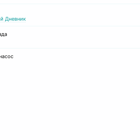
й Дневник
зда
 насос