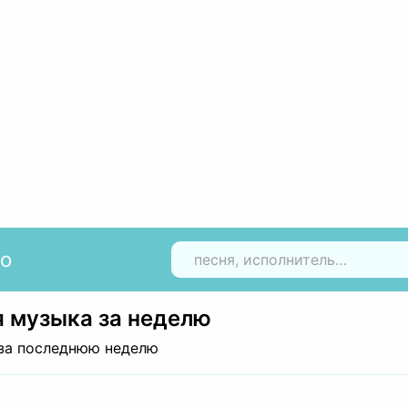
io
Н
 музыка за неделю
за последнюю неделю