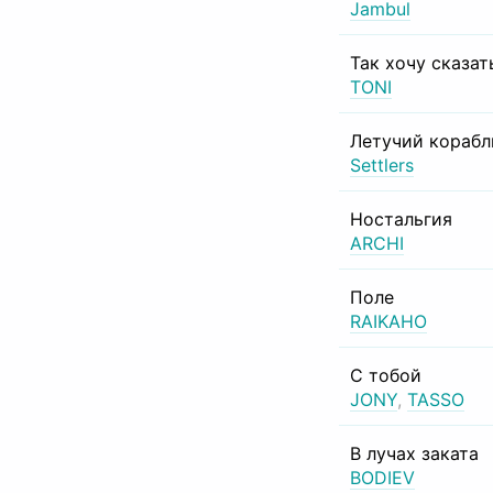
Jambul
Так хочу сказат
TONI
Летучий корабл
Settlers
Ностальгия
ARCHI
Поле
RAIKAHO
С тобой
JONY
,
TASSO
В лучах заката
BODIEV