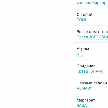
Филипп Киркор
С тобой
TONI
Возле дома тво
Баста
,
ICEGERG
Утром
NЮ
Свидание
Кравц
,
SHAMI
Нежные ладони
ALMARY
Маргарет
RASA