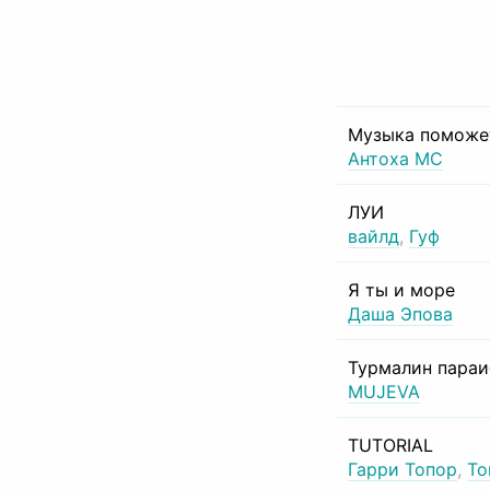
Музыка поможе
Антоха МС
ЛУИ
вайлд
,
Гуф
Я ты и море
Даша Эпова
Турмалин пара
MUJEVA
TUTORIAL
Гарри Топор
,
То