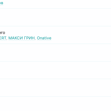
ов
его
ERT
,
МАКСИ ГРИН
,
Onative