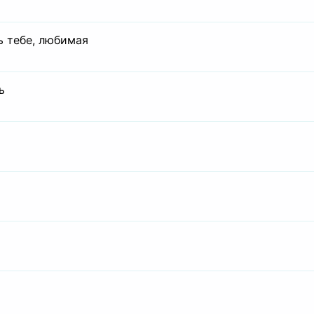
ь тебе, любимая
ь