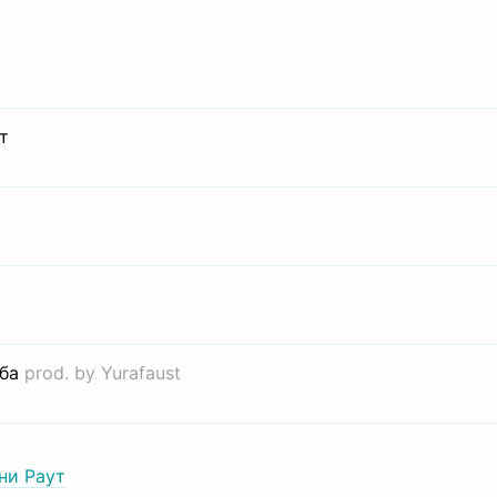
т
иба
prod. by Yurafaust
ни Раут