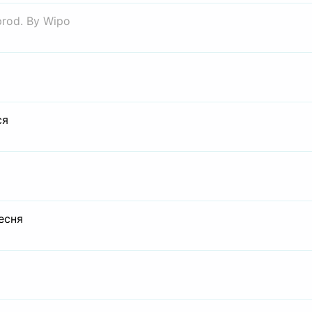
prod. By Wipo
ся
есня