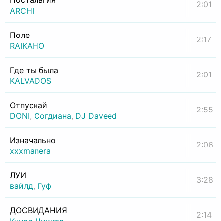
Ностальгия
2:01
ARCHI
Поле
2:17
RAIKAHO
Где ты была
2:01
KALVADOS
Отпускай
2:55
DONI
,
Согдиана
,
DJ Daveed
Изначально
2:06
xxxmanera
ЛУИ
3:28
вайлд
,
Гуф
ДОСВИДАНИЯ
2:14