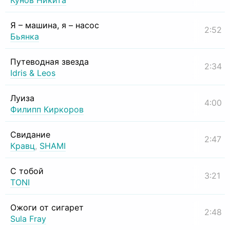
Кунов Никита
Я – машина, я – насос
2:52
Бьянка
Путеводная звезда
2:34
Idris & Leos
Луиза
4:00
Филипп Киркоров
Свидание
2:47
Кравц
,
SHAMI
С тобой
3:21
TONI
Ожоги от сигарет
2:48
Sula Fray