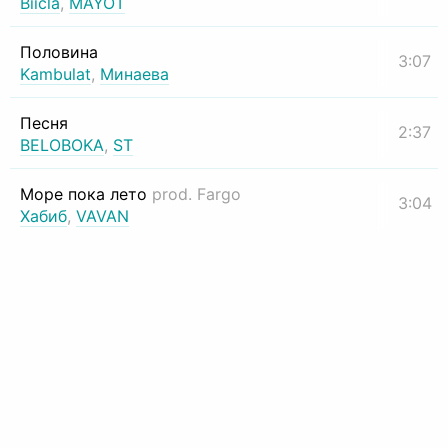
Biicla
,
MAYOT
Половина
3:07
Kambulat
,
Минаева
Песня
2:37
BELOBOKA
,
ST
Море пока лето
prod. Fargo
3:04
Хабиб
,
VAVAN