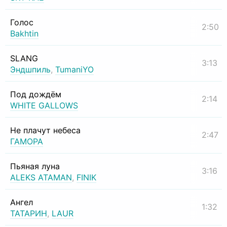
Голос
2:50
Bakhtin
SLANG
3:13
Эндшпиль
,
TumaniYO
Под дождём
2:14
WHITE GALLOWS
Не плачут небеса
2:47
ГАМОРА
Пьяная луна
3:16
ALEKS ATAMAN
,
FINIK
Ангел
1:32
ТАТАРИН
,
LAUR