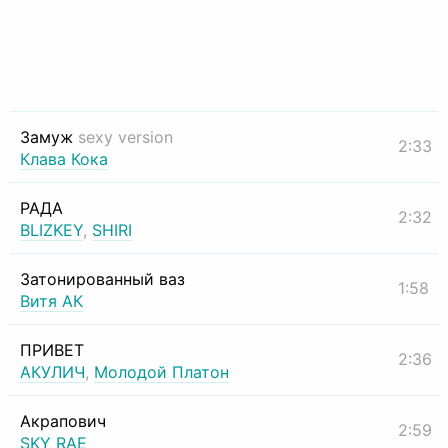
Замуж
sexy version
2:33
Клава Кока
РАДА
2:32
BLIZKEY
,
SHIRI
Затонированный ваз
1:58
Витя АК
ПРИВЕТ
2:36
АКУЛИЧ
,
Молодой Платон
Акрапович
2:59
SKY RAE