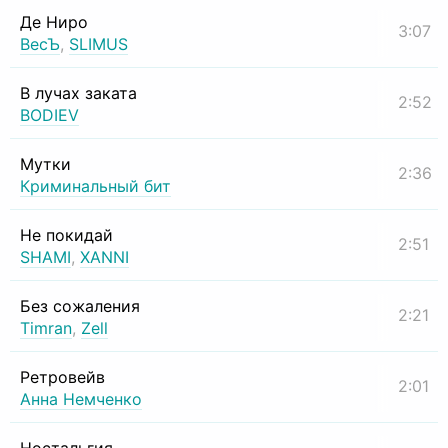
Де Ниро
3:07
ВесЪ
,
SLIMUS
В лучах заката
2:52
BODIEV
Мутки
2:36
Криминальный бит
Не покидай
2:51
SHAMI
,
XANNI
Без сожаления
2:21
Timran
,
Zell
Ретровейв
2:01
Анна Немченко