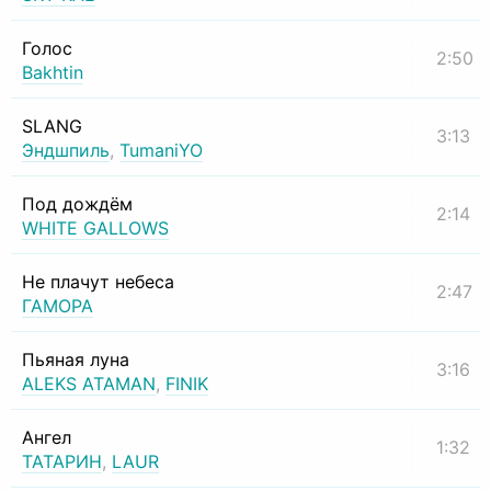
Голос
2:50
Bakhtin
SLANG
3:13
Эндшпиль
,
TumaniYO
Под дождём
2:14
WHITE GALLOWS
Не плачут небеса
2:47
ГАМОРА
Пьяная луна
3:16
ALEKS ATAMAN
,
FINIK
Ангел
1:32
ТАТАРИН
,
LAUR