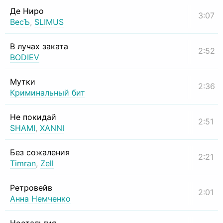
Де Ниро
3:07
ВесЪ
,
SLIMUS
В лучах заката
2:52
BODIEV
Мутки
2:36
Криминальный бит
Не покидай
2:51
SHAMI
,
XANNI
Без сожаления
2:21
Timran
,
Zell
Ретровейв
2:01
Анна Немченко