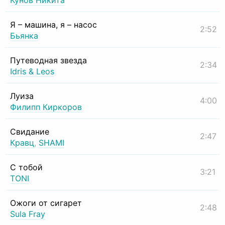
Кунов Никита
Я – машина, я – насос
2:52
Бьянка
Путеводная звезда
2:34
Idris & Leos
Луиза
4:00
Филипп Киркоров
Свидание
2:47
Кравц
,
SHAMI
С тобой
3:21
TONI
Ожоги от сигарет
2:48
Sula Fray