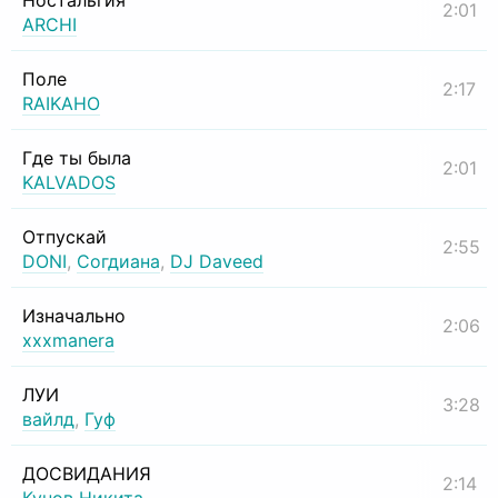
Ностальгия
2:01
ARCHI
Поле
2:17
RAIKAHO
Где ты была
2:01
KALVADOS
Отпускай
2:55
DONI
,
Согдиана
,
DJ Daveed
Изначально
2:06
xxxmanera
ЛУИ
3:28
вайлд
,
Гуф
ДОСВИДАНИЯ
2:14