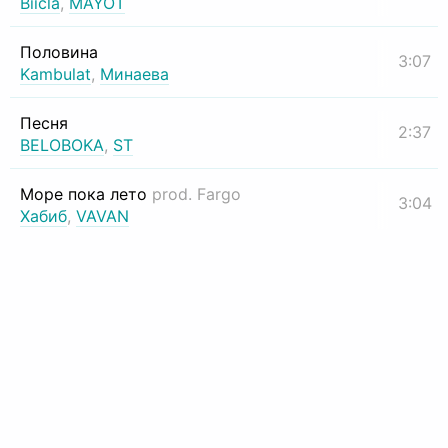
Biicla
,
MAYOT
Половина
3:07
Kambulat
,
Минаева
Песня
2:37
BELOBOKA
,
ST
Море пока лето
prod. Fargo
3:04
Хабиб
,
VAVAN