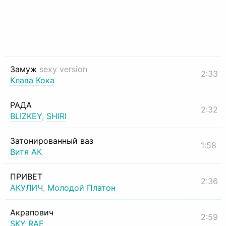
Замуж
sexy version
2:33
Клава Кока
РАДА
2:32
BLIZKEY
,
SHIRI
Затонированный ваз
1:58
Витя АК
ПРИВЕТ
2:36
АКУЛИЧ
,
Молодой Платон
Акрапович
2:59
SKY RAE