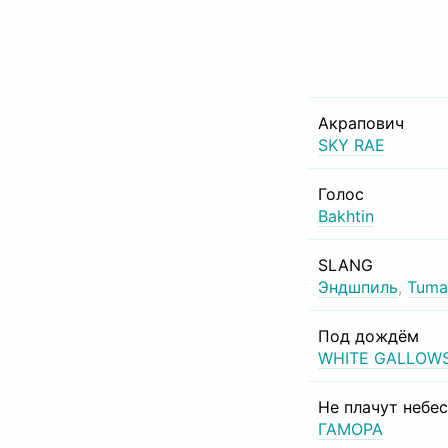
Акрапович
SKY RAE
Голос
Bakhtin
SLANG
Эндшпиль
,
Tuma
Под дождём
WHITE GALLOW
Не плачут небе
ГАМОРА