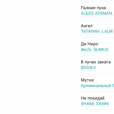
Пьяная луна
ALEKS ATAMAN
Ангел
ТАТАРИН
,
LAUR
Де Ниро
ВесЪ
,
SLIMUS
В лучах заката
BODIEV
Мутки
Криминальный 
Не покидай
SHAMI
,
XANNI