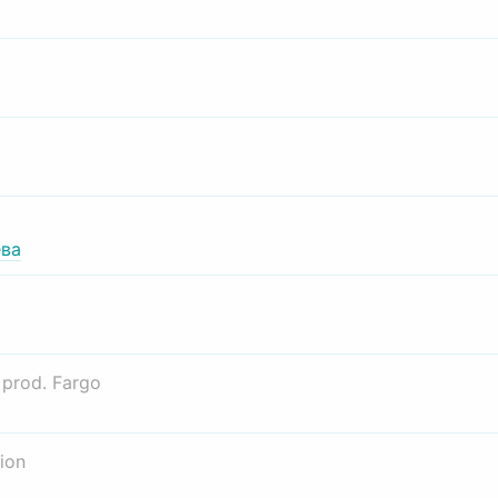
ва
о
prod. Fargo
ion