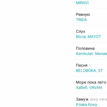
MIRAVI
Ревную
TRIDA
Слух
Biicla
,
MAYOT
Половина
Kambulat
,
Минае
Песня
BELOBOKA
,
ST
Море пока лет
Хабиб
,
VAVAN
Замуж
sexy vers
Клава Кока