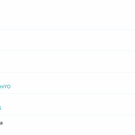
niYO
S
са