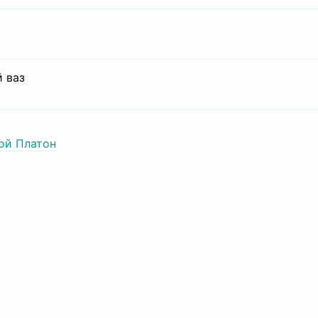
 ваз
ой Платон