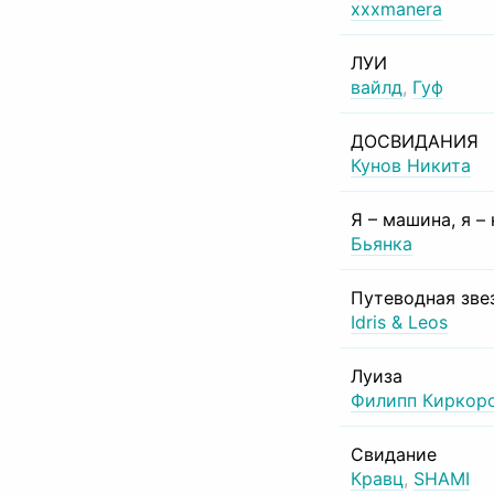
xxxmanera
ЛУИ
вайлд
,
Гуф
ДОСВИДАНИЯ
Кунов Никита
Я – машина, я –
Бьянка
Путеводная зве
Idris & Leos
Луиза
Филипп Киркор
Свидание
Кравц
,
SHAMI