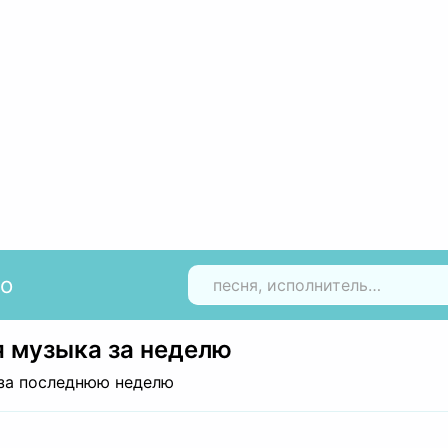
io
Н
 музыка за неделю
за последнюю неделю