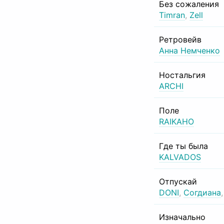
Без сожаления
Timran
,
Zell
Ретровейв
Анна Немченко
Ностальгия
ARCHI
Поле
RAIKAHO
Где ты была
KALVADOS
Отпускай
DONI
,
Согдиана
Изначально