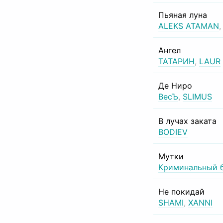
Пьяная луна
ALEKS ATAMAN
Ангел
ТАТАРИН
,
LAUR
Де Ниро
ВесЪ
,
SLIMUS
В лучах заката
BODIEV
Мутки
Криминальный 
Не покидай
SHAMI
,
XANNI