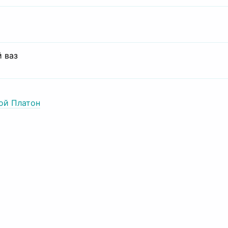
 ваз
ой Платон