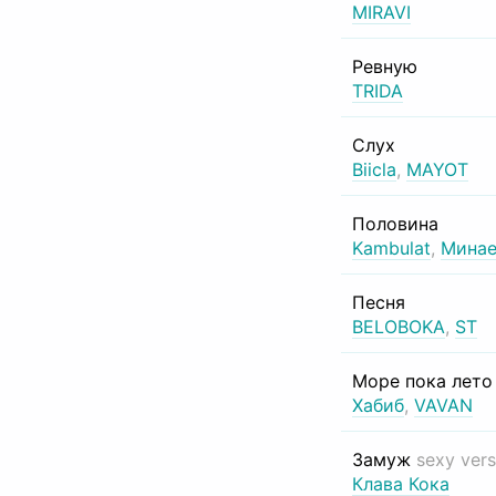
MIRAVI
Ревную
TRIDA
Слух
Biicla
,
MAYOT
Половина
Kambulat
,
Минае
Песня
BELOBOKA
,
ST
Море пока лет
Хабиб
,
VAVAN
Замуж
sexy vers
Клава Кока