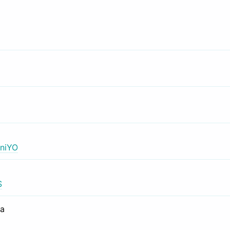
niYO
S
са