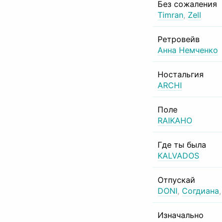
Без сожаления
Timran
,
Zell
Ретровейв
Анна Немченко
Ностальгия
ARCHI
Поле
RAIKAHO
Где ты была
KALVADOS
Отпускай
DONI
,
Согдиана
Изначально