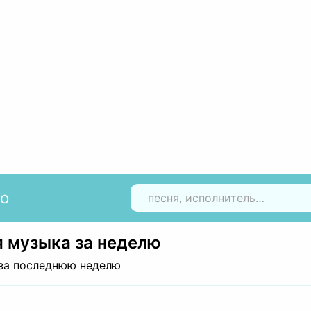
io
Н
 музыка за неделю
за последнюю неделю