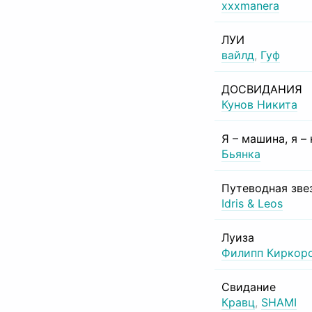
xxxmanera
ЛУИ
вайлд
,
Гуф
ДОСВИДАНИЯ
Кунов Никита
Я – машина, я –
Бьянка
Путеводная зве
Idris & Leos
Луиза
Филипп Киркор
Свидание
Кравц
,
SHAMI