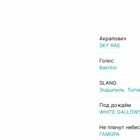
Акрапович
SKY RAE
Голос
Bakhtin
SLANG
Эндшпиль
,
Tuma
Под дождём
WHITE GALLOW
Не плачут небе
ГАМОРА