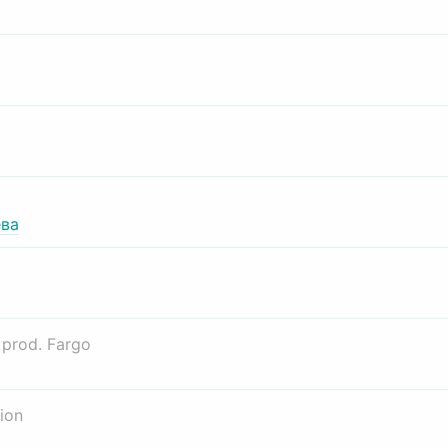
ва
о
prod. Fargo
ion