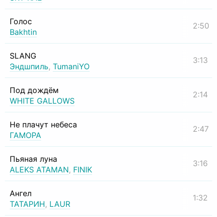
Голос
2:50
Bakhtin
SLANG
3:13
Эндшпиль
,
TumaniYO
Под дождём
2:14
WHITE GALLOWS
Не плачут небеса
2:47
ГАМОРА
Пьяная луна
3:16
ALEKS ATAMAN
,
FINIK
Ангел
1:32
ТАТАРИН
,
LAUR