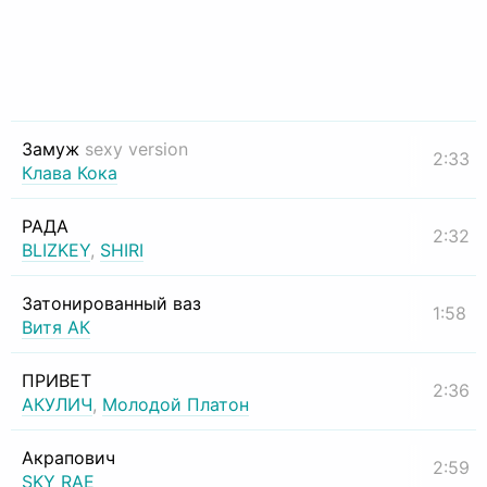
Замуж
sexy version
2:33
Клава Кока
РАДА
2:32
BLIZKEY
,
SHIRI
Затонированный ваз
1:58
Витя АК
ПРИВЕТ
2:36
АКУЛИЧ
,
Молодой Платон
Акрапович
2:59
SKY RAE