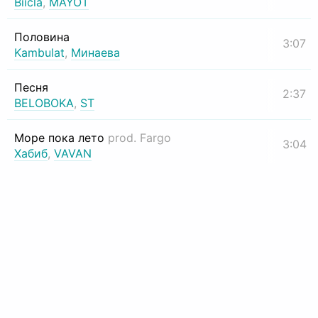
Biicla
,
MAYOT
Половина
3:07
Kambulat
,
Минаева
Песня
2:37
BELOBOKA
,
ST
Море пока лето
prod. Fargo
3:04
Хабиб
,
VAVAN