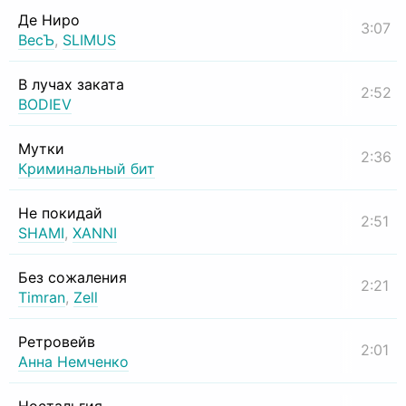
Де Ниро
3:07
ВесЪ
,
SLIMUS
В лучах заката
2:52
BODIEV
Мутки
2:36
Криминальный бит
Не покидай
2:51
SHAMI
,
XANNI
Без сожаления
2:21
Timran
,
Zell
Ретровейв
2:01
Анна Немченко