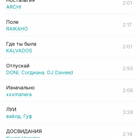
Ностальгия
2:01
ARCHI
Поле
2:17
RAIKAHO
Где ты была
2:01
KALVADOS
Отпускай
2:55
DONI
,
Согдиана
,
DJ Daveed
Изначально
2:06
xxxmanera
ЛУИ
3:28
вайлд
,
Гуф
ДОСВИДАНИЯ
2:14