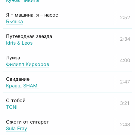
Кунов Никита
Я – машина, я – насос
2:52
Бьянка
Путеводная звезда
2:34
Idris & Leos
Луиза
4:00
Филипп Киркоров
Свидание
2:47
Кравц
,
SHAMI
С тобой
3:21
TONI
Ожоги от сигарет
2:48
Sula Fray