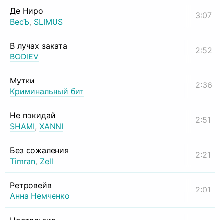
Де Ниро
3:07
ВесЪ
,
SLIMUS
В лучах заката
2:52
BODIEV
Мутки
2:36
Криминальный бит
Не покидай
2:51
SHAMI
,
XANNI
Без сожаления
2:21
Timran
,
Zell
Ретровейв
2:01
Анна Немченко