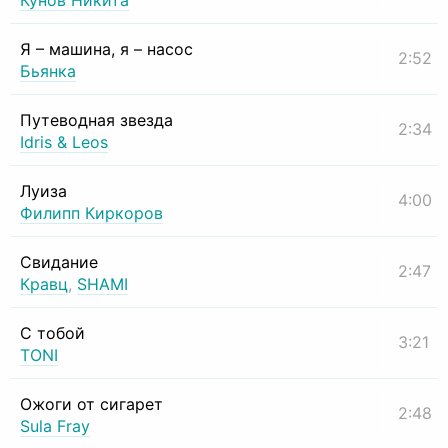
Кунов Никита
Я – машина, я – насос
2:52
Бьянка
Путеводная звезда
2:34
Idris & Leos
Луиза
4:00
Филипп Киркоров
Свидание
2:47
Кравц
,
SHAMI
С тобой
3:21
TONI
Ожоги от сигарет
2:48
Sula Fray