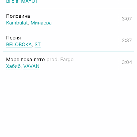
Biicla
,
MAYOT
Половина
3:07
Kambulat
,
Минаева
Песня
2:37
BELOBOKA
,
ST
Море пока лето
prod. Fargo
3:04
Хабиб
,
VAVAN