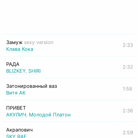
Замуж
sexy version
2:33
Клава Кока
РАДА
2:32
BLIZKEY
,
SHIRI
Затонированный ваз
1:58
Витя АК
ПРИВЕТ
2:36
АКУЛИЧ
,
Молодой Платон
Акрапович
2:59
SKY RAE