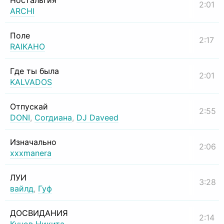
Ностальгия
2:01
ARCHI
Поле
2:17
RAIKAHO
Где ты была
2:01
KALVADOS
Отпускай
2:55
DONI
,
Согдиана
,
DJ Daveed
Изначально
2:06
xxxmanera
ЛУИ
3:28
вайлд
,
Гуф
ДОСВИДАНИЯ
2:14