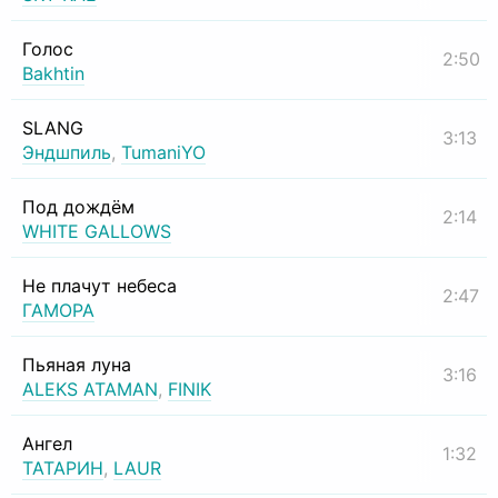
Голос
2:50
Bakhtin
SLANG
3:13
Эндшпиль
,
TumaniYO
Под дождём
2:14
WHITE GALLOWS
Не плачут небеса
2:47
ГАМОРА
Пьяная луна
3:16
ALEKS ATAMAN
,
FINIK
Ангел
1:32
ТАТАРИН
,
LAUR